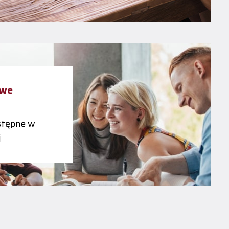
owe
tępne w
j