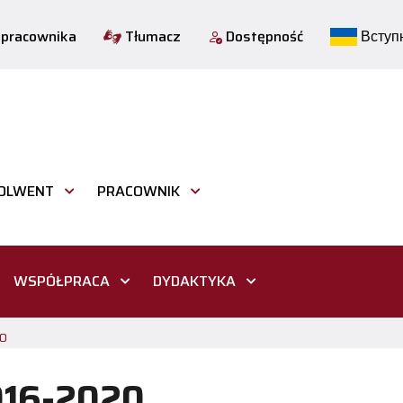
 pracownika
Tłumacz
Dostępność
Вступн
OLWENT
PRACOWNIK
WSPÓŁPRACA
DYDAKTYKA
0
016-2020