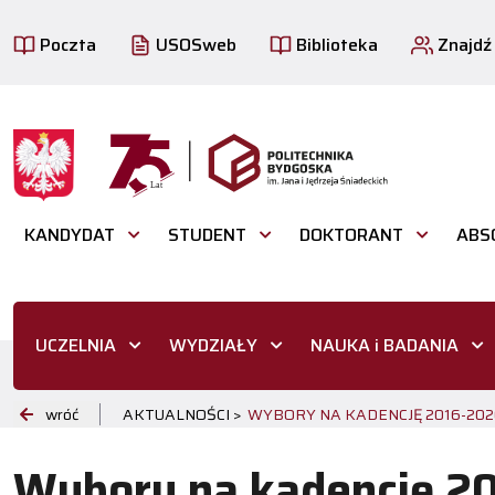
Poczta
USOSweb
Biblioteka
Znajdź
KANDYDAT
STUDENT
DOKTORANT
ABS
UCZELNIA
WYDZIAŁY
NAUKA i BADANIA
wróć
AKTUALNOŚCI >
WYBORY NA KADENCJĘ 2016-202
Wybory na kadencję 2