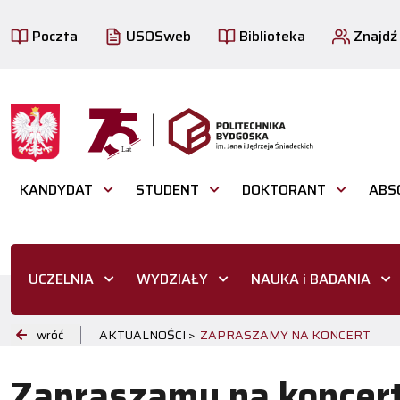
Poczta
USOSweb
Biblioteka
Znajdź
KANDYDAT
STUDENT
DOKTORANT
ABS
UCZELNIA
WYDZIAŁY
NAUKA i BADANIA
wróć
AKTUALNOŚCI >
ZAPRASZAMY NA KONCERT
Zapraszamy na koncer