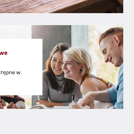
owe
tępne w
j