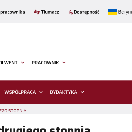
 pracownika
Tłumacz
Dostępność
Вступн
OLWENT
PRACOWNIK
WSPÓŁPRACA
DYDAKTYKA
EGO STOPNIA
drugiego stopnia