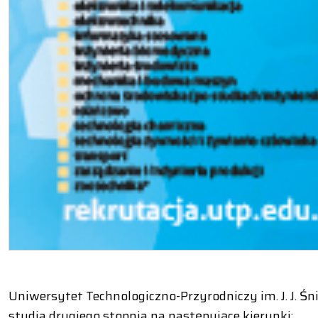
Uniwersytet Technologiczno-Przyrodniczy im. J. J. Ś
studia drugiego stopnia na następujące kierunki: