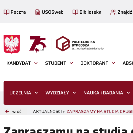
Poczta
USOSweb
Biblioteka
Znajdź
KANDYDAT
STUDENT
DOKTORANT
ABS
UCZELNIA
WYDZIAŁY
NAUKA i BADANIA
wróć
AKTUALNOŚCI >
ZAPRASZAMY NA STUDIA DRUGI
Zapraszamy na studia 