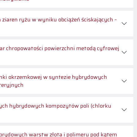
onki okrzemkowej w syntezie hybrydowych
teryjnych
brydowych warstw złota i polimeru pod kątem