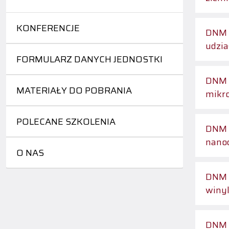
KONFERENCJE
DNM 9/2024 - Badanie i analiza mechanizm
udzia
FORMULARZ DANYCH JEDNOSTKI
DNM 10/2024 - Wpływ parametrów wiązk
MATERIAŁY DO POBRANIA
mikro
POLECANE SZKOLENIA
DNM 1
nanoc
O NAS
DNM 12/2024 - Wytwarzanie i charakt
winyl
DNM 1