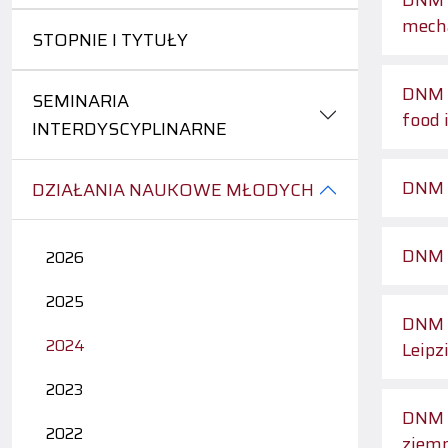
DNM 2
mech
STOPNIE I TYTUŁY
DNM 3
SEMINARIA
food
INTERDYSCYPLINARNE
DNM 4
DZIAŁANIA NAUKOWE MŁODYCH
DNM 5
2026
2025
DNM 6
2024
Leipz
2023
DNM 8
2022
ziemn