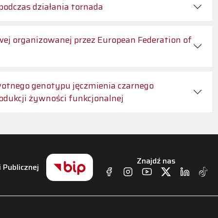
odczas działania tornada
j organizowanej przez European Federation of
wotnego genotypu jęczmienia czarnego
odukcji żywności funkcjonalnej
Znajdź nas
i Publicznej