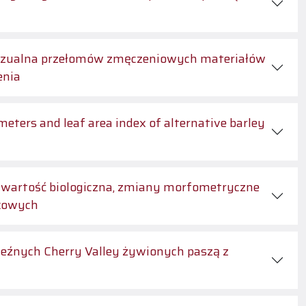
wizualna przełomów zmęczeniowych materiałów
enia
ters and leaf area index of alternative barley
wartość biologiczna, zmiany morfometryczne
dkowych
zeźnych Cherry Valley żywionych paszą z