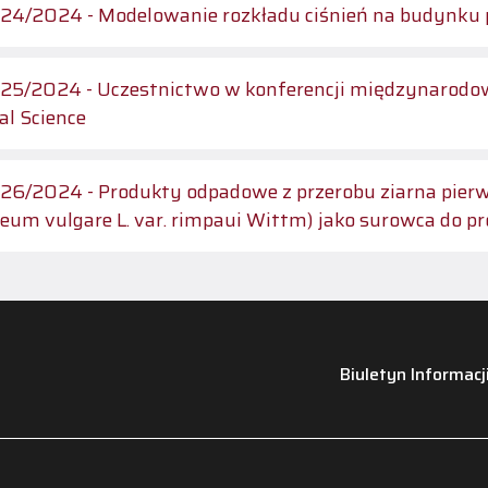
4/2024 - Modelowanie rozkładu ciśnień na budynku p
5/2024 - Uczestnictwo w konferencji międzynarodowe
l Science
6/2024 - Produkty odpadowe z przerobu ziarna pier
eum vulgare L. var. rimpaui Wittm) jako surowca do pr
Biuletyn Informacj