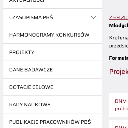
AKTUALNOŚCI
CZASOPISMA PBŚ
Z.69.2
Młodyc
HARMONOGRAMY KONKURSÓW
Kryteri
przedsi
PROJEKTY
Formula
DANE BADAWCZE
Proje
DOTACJE CELOWE
DNM 1
RADY NAUKOWE
prób
PUBLIKACJE PRACOWNIKÓW PBŚ