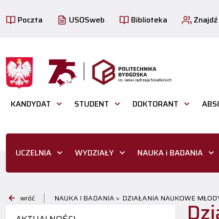
Poczta
USOSweb
Biblioteka
Znajdź
KANDYDAT
STUDENT
DOKTORANT
ABS
UCZELNIA
WYDZIAŁY
NAUKA i BADANIA
wróć
NAUKA I BADANIA >
DZIAŁANIA NAUKOWE MŁODY
Dzi