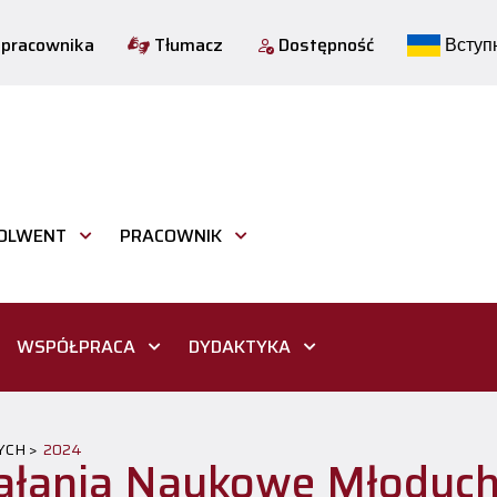
 pracownika
Tłumacz
Dostępność
Вступн
OLWENT
PRACOWNIK
WSPÓŁPRACA
DYDAKTYKA
CH >
2024
ałania Naukowe Młodyc