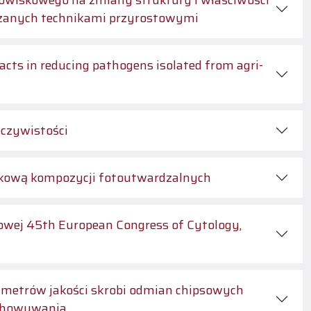
wiskowego na zmiany struktury i właściwości
zanych technikami przyrostowymi
acts in reducing pathogens isolated from agri-
eczywistości
ikową kompozycji fotoutwardzalnych
wej 45th European Congress of Cytology,
metrów jakości skrobi odmian chipsowych
echowywania