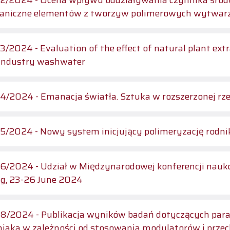
/2024 - Ocena wpływu oddziaływania czynnika środo
aniczne elementów z tworzyw polimerowych wytwar
/2024 - Evaluation of the effect of natural plant extr
 industry washwater
/2024 - Emanacja światła. Sztuka w rozszerzonej rz
/2024 - Nowy system inicjujący polimeryzację rodn
/2024 - Udział w Międzynarodowej konferencji nauko
ig, 23-26 June 2024
/2024 - Publikacja wyników badań dotyczących para
iaka w zależności od stosowania modulatorów i prz