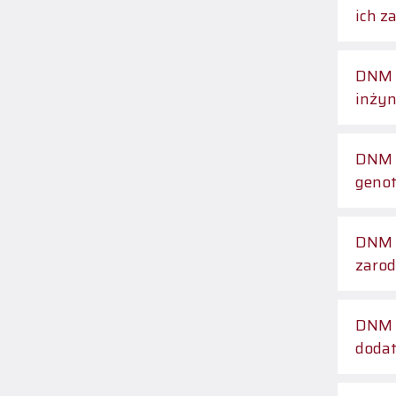
ich z
DNM 1
inżyn
DNM 1
genot
DNM 2
zarod
DNM 2
dodat