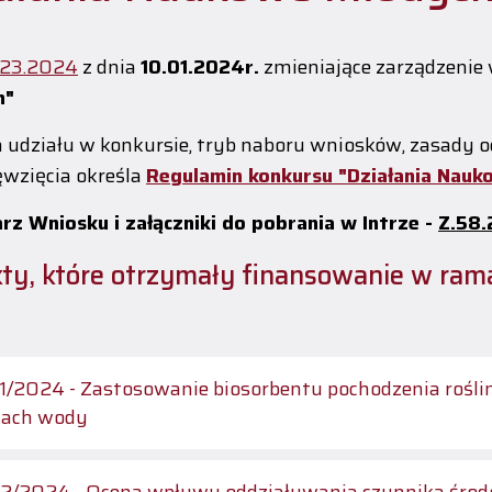
023.2024
z dnia
10.01.2024r.
zmieniające zarządzenie
h"
a udziału w konkursie, tryb naboru wniosków, zasady oce
ęwzięcia określa
Regulamin konkursu "Działania Nauk
rz Wniosku i załączniki do pobrania w Intrze -
Z.58
kty, które otrzymały finansowanie w ra
/2024 - Zastosowanie biosorbentu pochodzenia rośli
kach wody