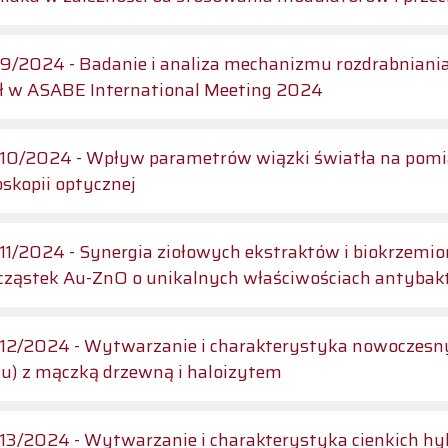
u rozdrabniania ziaren ryżu w wyniku obciążeń ściskających –
ł w ASABE International Meeting 2024
i światła na pomiar chropowatości powierzchni metodą cyfrowej
skopii optycznej
1/2024 - Synergia ziołowych ekstraktów i biokrzemi
ząstek Au-ZnO o unikalnych właściwościach antybak
erystyka nowoczesnych hybrydowych kompozytów poli (chlorku
u) z mączką drzewną i haloizytem
3/2024 - Wytwarzanie i charakterystyka cienkich hy