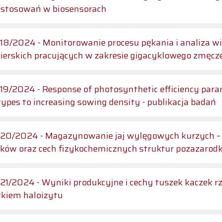
astosowań w biosensorach
8/2024 - Monitorowanie procesu pękania i analiza 
ierskich pracujących w zakresie gigacyklowego zmęcz
9/2024 - Response of photosynthetic efficiency parame
ypes to increasing sowing density - publikacja badań
0/2024 - Magazynowanie jaj wylęgowych kurzych – 
ków oraz cech fizykochemicznych struktur pozazaro
1/2024 - Wyniki produkcyjne i cechy tuszek kaczek r
kiem haloizytu