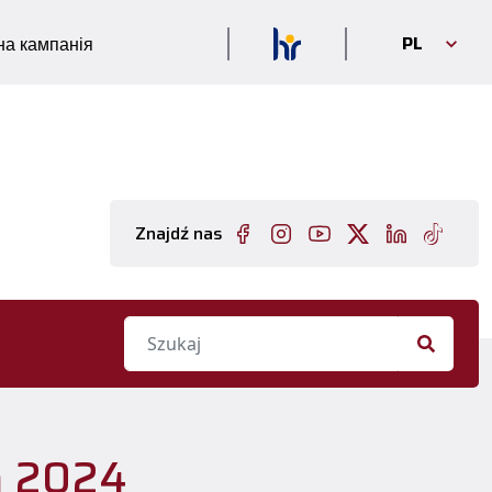
PL
а кампанія
Znajdź nas
h 2024