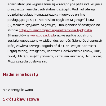
administracyjne wyposażone są w recepcyjne pętle indukcyjne z
przeznaczeniem dla osób słabosłyszących. Podmiot oferuje
bezpłatną usługę tłumacza języka migowego on-line
posługującego się PJM (Polskim Językiem Migowym) i SJM
(Systemem Językowo-Migowym) - funkcjonalność dostępna na
stronie
https://tlumacz.migam.org/politechnika_bydgoska
.
Strona główna
www.pbs.edu.pl
oraz wszystkie podstrony
zostały wyposażone w widżet dostępności (Menu Dostępności),
który zawiera szereg udogodnień dla OzN, w tym: Kontrast+,
Czytaj stronę, Inteligentny kontrast, Podświetlenie linków, Duży
tekst, Odstępy między teksami, Zatrzymaj animacje, Ukryj obraz,
Przyjazny dla dysleksji i in.
Nadmierne koszty
nie zidentyfikowano
Skróty klawiszowe