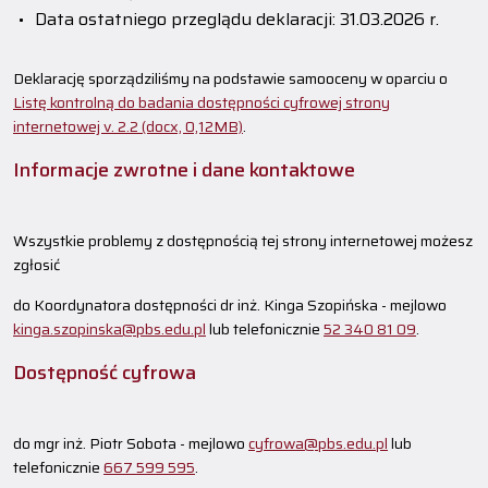
Data ostatniego przeglądu deklaracji: 31.03.2026 r
.
Deklarację sporządziliśmy na podstawie samooceny w oparciu o
Listę kontrolną do badania dostępności cyfrowej strony
internetowej v. 2.2 (docx, 0,12MB)
.
Informacje zwrotne i dane kontaktowe
Wszystkie problemy z dostępnością tej strony internetowej możesz
zgłosić
do Koordynatora dostępności
dr inż. Kinga Szopińska
- mejlowo
kinga.szopinska@pbs.edu.pl
lub telefonicznie
52 340 81 09
.
Dostępność cyfrowa
do
mgr inż. Piotr Sobota
- mejlowo
cyfrowa@pbs.edu.pl
lub
telefonicznie
667 599 595
.