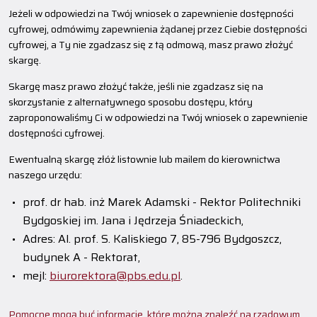
Jeżeli w odpowiedzi na Twój wniosek o zapewnienie dostępności
cyfrowej, odmówimy zapewnienia żądanej przez Ciebie dostępności
cyfrowej, a Ty nie zgadzasz się z tą odmową, masz prawo złożyć
skargę.
Skargę masz prawo złożyć także, jeśli nie zgadzasz się na
skorzystanie z alternatywnego sposobu dostępu, który
zaproponowaliśmy Ci w odpowiedzi na Twój wniosek o zapewnienie
dostępności cyfrowej.
Ewentualną skargę złóż listownie lub mailem do kierownictwa
naszego urzędu:
prof. dr hab. inż Marek Adamski - Rektor Politechniki
Bydgoskiej im. Jana i Jędrzeja Śniadeckich
,
Adres:
Al. prof. S. Kaliskiego 7, 85-796 Bydgoszcz,
budynek A - Rektorat
,
mejl:
biurorektora@pbs.edu.pl
.
Pomocne mogą być informacje, które można znaleźć na rządowym