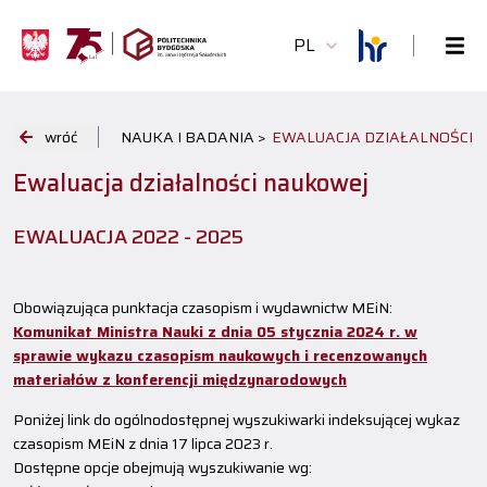
PL
wróć
NAUKA I BADANIA >
EWALUACJA DZIAŁALNOŚCI 
Ewaluacja działalności naukowej
EWALUACJA 2022 - 2025
Obowiązująca punktacja czasopism i wydawnictw MEiN:
Komunikat Ministra Nauki z dnia 05 stycznia 2024 r. w
sprawie wykazu czasopism naukowych i recenzowanych
materiałów z konferencji międzynarodowych
Poniżej link do ogólnodostępnej wyszukiwarki indeksującej wykaz
czasopism MEiN z dnia 17 lipca 2023 r.
Dostępne opcje obejmują wyszukiwanie wg: