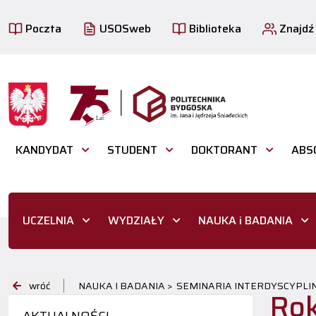
Poczta
USOSweb
Biblioteka
Znajdź
KANDYDAT
STUDENT
DOKTORANT
ABS
UCZELNIA
WYDZIAŁY
NAUKA i BADANIA
wróć
NAUKA I BADANIA >
SEMINARIA INTERDYSCYPLI
Rok