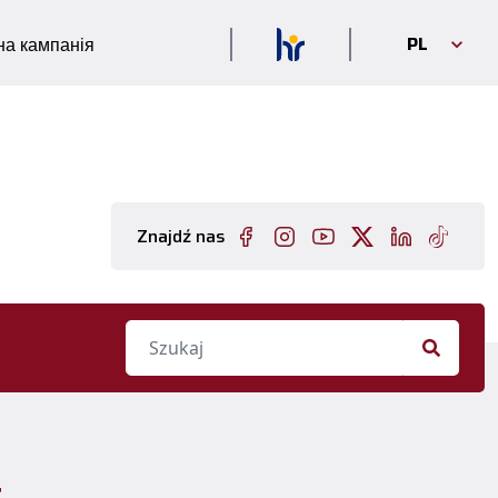
PL
а кампанія
Znajdź nas
4