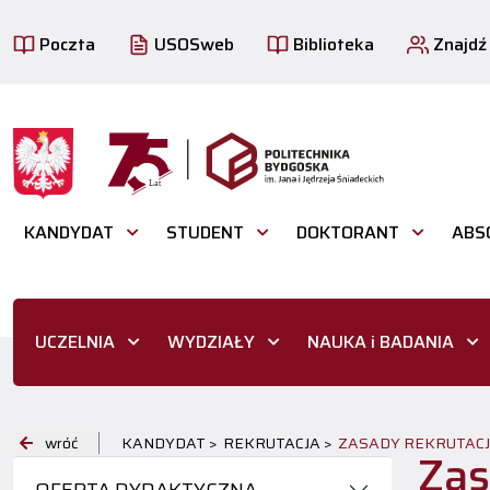
Poczta
USOSweb
Biblioteka
Znajdź
KANDYDAT
STUDENT
DOKTORANT
ABS
UCZELNIA
WYDZIAŁY
NAUKA i BADANIA
wróć
KANDYDAT >
REKRUTACJA >
ZASADY REKRUTACJ
Zas