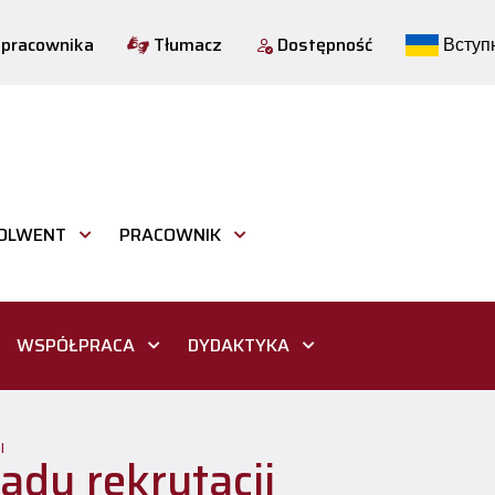
 pracownika
Tłumacz
Dostępność
Вступн
OLWENT
PRACOWNIK
WSPÓŁPRACA
DYDAKTYKA
I
ady rekrutacji