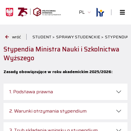
PL
wróć
STUDENT >
SPRAWY STUDENCKIE >
STYPENDIA I
Stypendia Ministra Nauki i Szkolnictwa
Wyższego
Zasady obowiązujące w roku akademickim 2025/2026:
1. Podstawa prawna
2. Warunki otrzymania stypendium
3. Tryb składania wniosku o stypendium