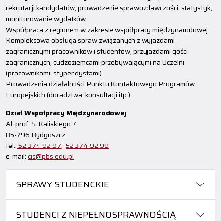
rekrutacji kandydatów, prowadzenie sprawozdawczości, statystyk,
monitorowanie wydatków.
Współpraca z regionem w zakresie współpracy międzynarodowej
Kompleksowa obsługa spraw związanych z wyjazdami
zagranicznymi pracowników i studentów, przyjazdami gości
zagranicznych, cudzoziemcami przebywającymi na Uczelni
(pracownikami, stypendystami).
Prowadzenia działalności Punktu Kontaktowego Programów
Europejskich (doradztwa, konsultacji itp.).
Dział Współpracy Międzynarodowej
Al. prof. S. Kaliskiego 7
85-796 Bydgoszcz
tel.:
52 374 92 97
;
52 374 92 99
e-mail:
cis@pbs.edu.pl
SPRAWY STUDENCKIE
STUDENCI Z NIEPEŁNOSPRAWNOŚCIĄ