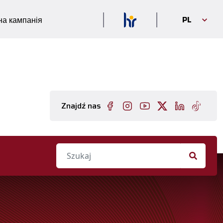
PL
а кампанія
Znajdź nas