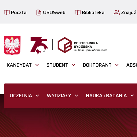
Poczta
USOSweb
Biblioteka
Znajdź
KANDYDAT
STUDENT
DOKTORANT
ABS
UCZELNIA
WYDZIAŁY
NAUKA i BADANIA