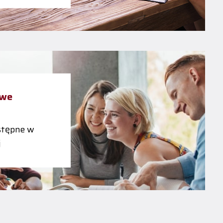
owe
tępne w
j