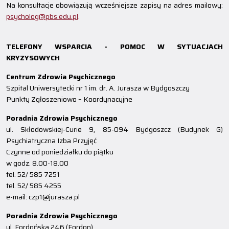
Na konsultacje obowiązują wcześniejsze zapisy na adres mailowy:
psycholog@pbs.edu.pl
.
TELEFONY WSPARCIA - POMOC W SYTUACJACH
KRYZYSOWYCH
Centrum Zdrowia Psychicznego
Szpital Uniwersytecki nr 1 im. dr. A. Jurasza w Bydgoszczy
Punkty Zgłoszeniowo – Koordynacyjne
Poradnia Zdrowia Psychicznego
ul. Skłodowskiej-Curie 9, 85-094 Bydgoszcz (Budynek G)
Psychiatryczna Izba Przyjęć
Czynne od poniedziałku do piątku
w godz. 8.00-18.00
tel. 52/ 585 7251
tel. 52/ 585 4255
e-mail: czp1@jurasza.pl
Poradnia Zdrowia Psychicznego
ul. Fordońska 246 (Fordon)