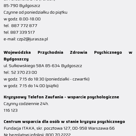
85-790 Bydgoszcz
Czynne od poniedziałku do piątku
w godz. 8.00-18.00
tel. 887 772 877
tel. 887 339 517
e-mail: czp2@jurasza.pl
Wojewódzka Przychodnia Zdrowia Psychicznego w
Bydgoszczy
ul. Sułkowskiego 58A 85-634 Bydgoszcz
tel.: 52 370 23 00
w godz. 7:15 do 18:30 (poniedziałki - czwartki)
w godz. 7:15 do 14:00 (piątki)
Kryzysowy Telefon Zaufania - wsparcie psychologiczne
Czynny codziennie 24h.
116 123
Centrum wsparcia dla osób w stanie kryzysu psychicznego
Fundacja ITAKA, skr. pocztowa 127, 00-958 Warszawa 66
Nr bezpłatnej infolinii: 800 70 2222.