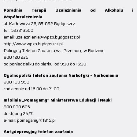
Poradnia Terapii Uzależnienia od Alkoholu i
Współuzależnienia
ul. Karłowicza 26, 85-092 Bydgoszcz
tel.: 523213500
email: uzaleznienia@wpzp.bydgoszcz.pl
http://www.wpzp.bydgoszcz.pl
Policyjny Telefon Zaufania ws. Przemocy w Rodzinie
800 120 226
od poniedziałku do piątku, od 9:30 do 15:30
Ogólnopolski telefon zaufania Narkotyki – Narkomania
800 199 990
codziennie od 16:00 do 21:00
Infolinia „Pomagamy” Ministerstwa Edukacji i Nauki
800 800 605
dostępny 24/7
e-mail: pomagamy@1815.pl
Antydepresyjny telefon zaufania