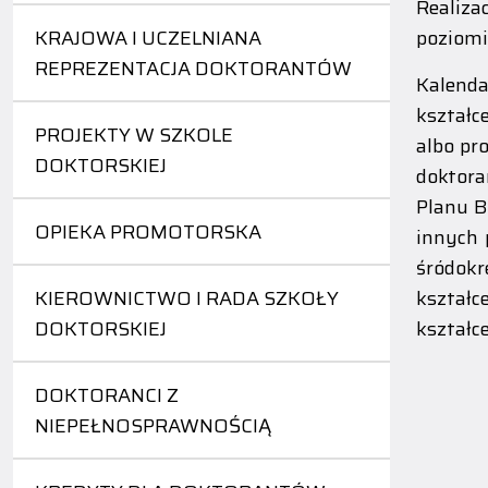
Realiza
KRAJOWA I UCZELNIANA
poziomi
REPREZENTACJA DOKTORANTÓW
Kalenda
kształc
PROJEKTY W SZKOLE
albo pr
DOKTORSKIEJ
doktora
Planu B
OPIEKA PROMOTORSKA
innych 
śródokr
KIEROWNICTWO I RADA SZKOŁY
kształc
DOKTORSKIEJ
kształc
DOKTORANCI Z
NIEPEŁNOSPRAWNOŚCIĄ