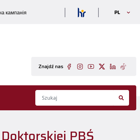
PL
а кампанія
Znajdź nas
 Doktorskiej PBŚ