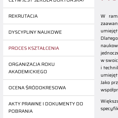
CZYM JEST SZKOŁA DOKTORSKA?
REKRUTACJA
W rama
zaawan
umiejęt
DYSCYPLINY NAUKOWE
Dlatego
naukow
PROCES KSZTAŁCENIA
jednocz
w swoic
ORGANIZACJA ROKU
i techn
AKADEMICKIEGO
umiejęt
Jako pr
OCENA ŚRÓDOKRESOWA
współpr
Większo
AKTY PRAWNE I DOKUMENTY DO
specyfik
POBRANIA