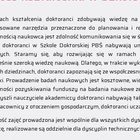
ch kształcenia doktoranci zdobywają wiedzę na
sowane narzędzia przeznaczone do planowania i re
nością naukowca jest zdolność komunikowania się w
 doktoranci w Szkole Doktorskiej PBŚ nabywają umie
ych. Staramy się, aby rozwijając się w ramach ok
eśnie szeroką wiedzę naukową. Dlatego, w trakcie wy
h dziedzinach, doktoranci zapoznają się ze współcz
iki. Prowadzenie badań naukowych jest kosztowne, wi
ności pozyskiwania funduszy na badania naukowe ze
zyszli nauczyciele akademiccy doktoranci nabywają tak
acownicy z otoczeniem gospodarczym, doktoranci uczą
ść zajęć prowadzona jest wspólnie dla wszystkich dys
ę, realizowane są oddzielnie dla dyscyplin technicznyc