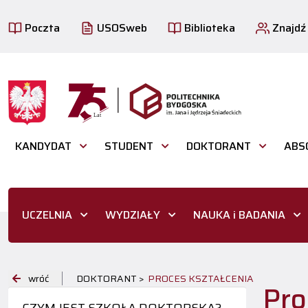
Poczta
USOSweb
Biblioteka
Znajdź
KANDYDAT
STUDENT
DOKTORANT
ABS
UCZELNIA
WYDZIAŁY
NAUKA i BADANIA
wróć
DOKTORANT >
PROCES KSZTAŁCENIA
Pro