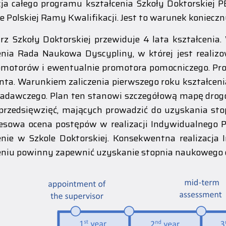
cja całego programu kształcenia Szkoły Doktorskiej 
e Polskiej Ramy Kwalifikacji. Jest to warunek koniec
rz Szkoły Doktorskiej przewiduje 4 lata kształcenia
enia Rada Naukowa Dyscypliny, w której jest reali
omotorów i ewentualnie promotora pomocniczego. P
nta. Warunkiem zaliczenia pierwszego roku kształcen
adawczego. Plan ten stanowi szczegółową mapę drogo
przedsięwzięć, mających prowadzić do uzyskania st
esowa ocena postępów w realizacji Indywidualnego 
enie w Szkole Doktorskiej. Konsekwentna realizacj
eniu powinny zapewnić uzyskanie stopnia naukowego d