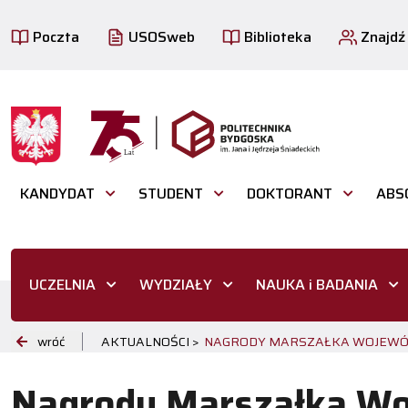
Poczta
USOSweb
Biblioteka
Znajdź
KANDYDAT
STUDENT
DOKTORANT
ABS
UCZELNIA
WYDZIAŁY
NAUKA i BADANIA
wróć
AKTUALNOŚCI >
NAGRODY MARSZAŁKA WOJEWÓDZ
Nagrody Marszałka W