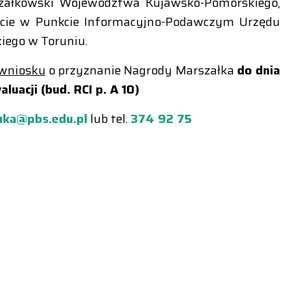
szałkowski Województwa Kujawsko-Pomorskiego,
biście w Punkcie Informacyjno-Podawczym Urzędu
ego w Toruniu.
 wniosku
o przyznanie Nagrody Marszałka
do dnia
luacji (bud. RCI p. A 10)
uka@pbs.edu.pl
lub tel.
374 92 75