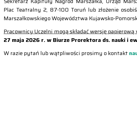
Sekretarz Kapituły Nagród Marszałka, Urząd Mar
Plac Teatralny 2, 87-100 Toruń lub złożenie oso
Marszałkowskiego Województwa Kujawsko-Pomorski
Pracownicy Uczelni mogą składać wersję papierową
27 maja 2026 r. w Biurze Prorektora ds. nauki i ewa
W razie pytań lub wątpliwości prosimy o kontakt
na