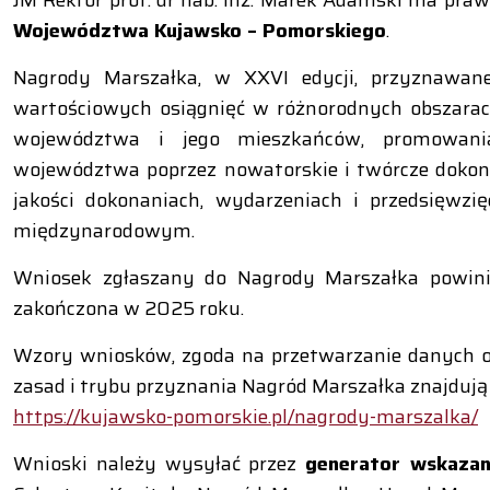
JM Rektor prof. dr hab. inż. Marek Adamski ma pr
Województwa Kujawsko – Pomorskiego
.
Nagrody Marszałka, w XXVI edycji, przyznawane
wartościowych osiągnięć w różnorodnych obszarach
województwa i jego mieszkańców, promowani
województwa poprzez nowatorskie i twórcze dokon
jakości dokonaniach, wydarzeniach i przedsięwz
międzynarodowym.
Wniosek zgłaszany do Nagrody Marszałka powinien
zakończona w 2025 roku.
Wzory wniosków, zgoda na przetwarzanie danych 
zasad i trybu przyznania Nagród Marszałka znajdują s
https://kujawsko-pomorskie.pl/nagrody-marszalka/
Wnioski należy wysyłać przez
generator wskazan