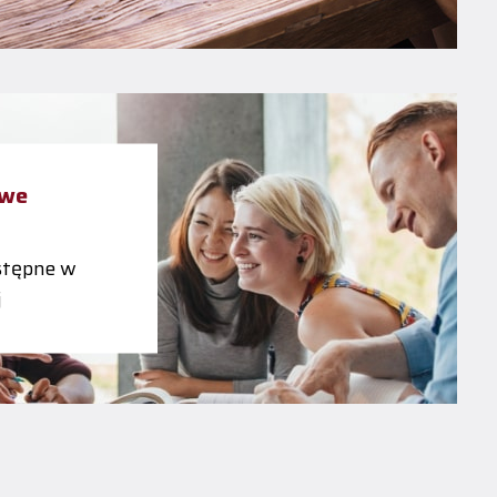
owe
tępne w
j