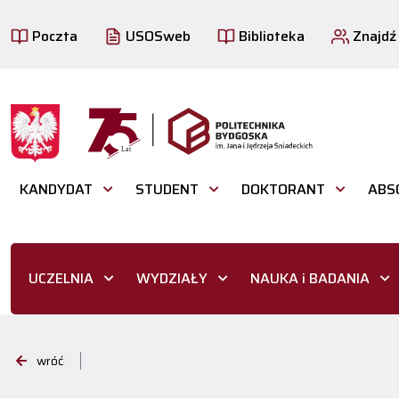
Poczta
USOSweb
Biblioteka
Znajdź
KANDYDAT
STUDENT
DOKTORANT
ABS
UCZELNIA
WYDZIAŁY
NAUKA i BADANIA
wróć