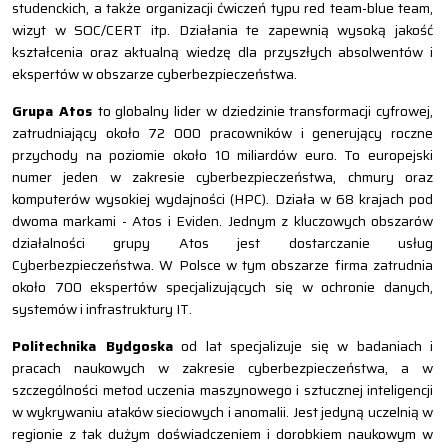
studenckich, a także organizacji ćwiczeń typu red team-blue team,
wizyt w SOC/CERT itp. Działania te zapewnią wysoką jakość
kształcenia oraz aktualną wiedzę dla przyszłych absolwentów i
ekspertów w obszarze cyberbezpieczeństwa.
Grupa Atos
to globalny lider w dziedzinie transformacji cyfrowej,
zatrudniający około 72 000 pracowników i generujący roczne
przychody na poziomie około 10 miliardów euro. To europejski
numer jeden w zakresie cyberbezpieczeństwa, chmury oraz
komputerów wysokiej wydajności (HPC). Działa w 68 krajach pod
dwoma markami - Atos i Eviden. Jednym z kluczowych obszarów
działalności grupy Atos jest dostarczanie usług
Cyberbezpieczeństwa. W Polsce w tym obszarze firma zatrudnia
około 700 ekspertów specjalizujących się w ochronie danych,
systemów i infrastruktury IT.
Politechnika Bydgoska
od lat specjalizuje się w badaniach i
pracach naukowych w zakresie cyberbezpieczeństwa, a w
szczególności metod uczenia maszynowego i sztucznej inteligencji
w wykrywaniu ataków sieciowych i anomalii. Jest jedyną uczelnią w
regionie z tak dużym doświadczeniem i dorobkiem naukowym w