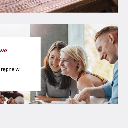
owe
tępne w
j