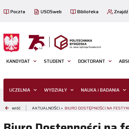
Poczta
USOSweb
Biblioteka
Znajdź
KANDYDAT
STUDENT
DOKTORANT
ABS
UCZELNIA
WYDZIAŁY
NAUKA i BADANIA
wróć
AKTUALNOŚCI >
BIURO DOSTĘPNOŚCI NA FESTYNIE
Biuro Dostępności na fe