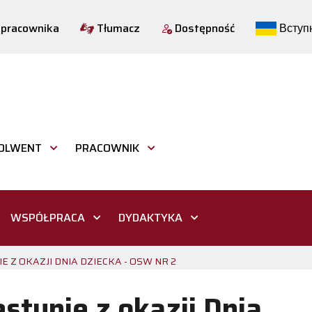
 pracownika
Tłumacz
Dostępność
Вступн
OLWENT
PRACOWNIK
WSPÓŁPRACA
DYDAKTYKA
 Z OKAZJI DNIA DZIECKA - OSW NR 2
stynie z okazji Dnia