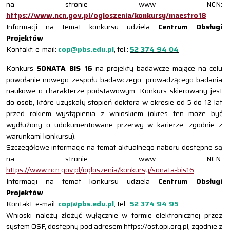
na stronie www NCN:
https://www.ncn.gov.pl/ogloszenia/konkursy/maestro18
Informacji na temat konkursu udziela
Centrum Obsługi
Projektów
Kontakt: e-mail:
cop@pbs.edu.pl
, tel.:
52 374 94 04
Konkurs
SONATA BIS 16
na projekty badawcze mające na celu
powołanie nowego zespołu badawczego, prowadzącego badania
naukowe o charakterze podstawowym. Konkurs skierowany jest
do osób, które uzyskały stopień doktora w okresie od 5 do 12 lat
przed rokiem wystąpienia z wnioskiem (okres ten może być
wydłużony o udokumentowane przerwy w karierze, zgodnie z
warunkami konkursu).
Szczegółowe informacje na temat aktualnego naboru dostępne są
na stronie www NCN:
https://www.ncn.gov.pl/ogloszenia/konkursy/sonata-bis16
Informacji na temat konkursu udziela
Centrum Obsługi
Projektów
Kontakt: e-mail:
cop@pbs.edu.pl
, tel.:
52 374 94 95
Wnioski należy złożyć wyłącznie w formie elektronicznej przez
system OSF, dostępny pod adresem https://osf.opi.org.pl, zgodnie z