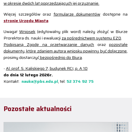
w okresie dwóch lat poprzedzających jej przyznanie.
Więcej szczegółów oraz
formularze dokumentów
dostępne na
stronie Urzędu Miasta
Uwaga!
Wniosek
(edytowalny plik word) należy złożyć w Biurze
Prorektora ds. nauki i ewaluacji
za pośrednictwem systemu EZD
.
Podpisaną Zgodę na przetwarzanie danych
oraz
pozostałe
dokumenty, które zdaniem autora wniosku powinny być dołączone
,
prosimy dostarczyć
bezpośrednio do Biura
.
-
Al. prof. S. Kaliskiego 7, budynek RCI, p. A 10
do dnia 12 lutego 2026r.
Kontakt:
nauka@pbs.edu.pl
, tel:
52 374 92 75
Pozostałe aktualności