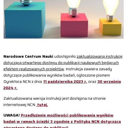
Narodowe Centrum Nauki
udostępniło
zaktualizowaną instrukcję
dotyczącą otwartego dostępu do publikacji naukowych będących
efektem realizowanych projektów
. Instrukcja zawiera zasady
dotyczące publikowania wyników badań, ogłoszone pismem
Dyrektora NCN z dnia
11 października 2023 r.
oraz
30 września
2024 r.
Zaktualizowana wersja instrukcji jest dostępna na stronie
internetowej NCN
tutaj.
UWAGA!
Przedłużenie możliwości publikowania wyników
badań w ramach ścieżki 3 zgodnie z Polityką NCN dotyczącą
otwartego dostępu do publikacji.