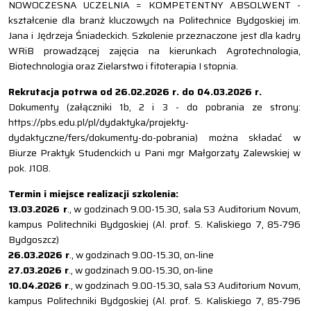
NOWOCZESNA UCZELNIA = KOMPETENTNY ABSOLWENT -
kształcenie dla branż kluczowych na Politechnice Bydgoskiej im.
Jana i Jędrzeja Śniadeckich. Szkolenie przeznaczone jest dla kadry
WRiB prowadzącej zajęcia na kierunkach Agrotechnologia,
Biotechnologia oraz Zielarstwo i fitoterapia I stopnia.
Rekrutacja potrwa od 26.02.2026 r. do 04.03.2026 r.
Dokumenty (załączniki 1b, 2 i 3 - do pobrania ze strony:
https://pbs.edu.pl/pl/dydaktyka/projekty-
dydaktyczne/fers/dokumenty-do-pobrania) można składać w
Biurze Praktyk Studenckich u Pani mgr Małgorzaty Zalewskiej w
pok. J108.
Termin i miejsce realizacji szkolenia:
13.03.2026 r
., w godzinach 9.00-15.30, sala S3 Auditorium Novum,
kampus Politechniki Bydgoskiej (Al. prof. S. Kaliskiego 7, 85-796
Bydgoszcz)
26.03.2026 r
., w godzinach 9.00-15.30, on-line
27.03.2026 r
., w godzinach 9.00-15.30, on-line
10.04.2026 r
., w godzinach 9.00-15.30, sala S3 Auditorium Novum,
kampus Politechniki Bydgoskiej (Al. prof. S. Kaliskiego 7, 85-796