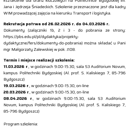
kształcenie dla branż kluczowych na Politechnice Bydgoskiej im.
Jana i Jędrzeja Śniadeckich. Szkolenie przeznaczone jest dla kadry
WIM prowadzącej zajęcia na kierunku Transport i logistyka.
Rekrutacja potrwa od 26.02.2026 r. do 04.03.2026 r.
Dokumenty (załączniki 1b, 2 i 3 - do pobrania ze strony:
https://pbs.edu.pl/pl/dydaktyka/projekty-
dydaktyczne/fers/dokumenty-do-pobrania) można składać u Pani
mgr Małgorzaty Zalewskiej w pok. J108.
Termin i miejsce realizacji szkolenia:
11.03.2026 r
., w godzinach 9.00-15.30, sala S3 Auditorium Novum,
kampus Politechniki Bydgoskiej (Al. prof. S. Kaliskiego 7, 85-796
Bydgoszcz)
19.03.2026 r
., w godzinach 9.00-15.30, on-line
20.03.2026 r
., w godzinach 9.00-15.30, on-line
08.04.2026 r
., w godzinach 9.00-15.30, sala S3 Auditorium
Novum, kampus Politechniki Bydgoskiej (Al. prof. S. Kaliskiego 7,
85-796 Bydgoszcz)
Program szkolenia: