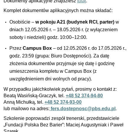
Dokumenty aplikacyjne znajdziesz
tutaj
.
Komplet dokumentów aplikacyjnych można składać:
Osobiście –
w pokoju A21 (budynek RCI, parter)
w
dniach 12.05.2026 r. – 18.05.2026 r. (z wyłączeniem
soboty i niedzieli) godz. 10:00–12:00.
Przez
Campus Box
– od 12.05.2026 r. do 17.05.2026 r.,
godz. 23:59 (grupa: Biuro Dostępności). Za datę
złożenia dokumentów przyjmuje się datę i godzinę
umieszczenia kompletu w Campus Box (z
uwzględnieniem dni wolnych od pracy).
W przypadku jakichkolwiek pytań, prosimy o kontakt z:
Beatą Wasińską-Graczyk, tel.
+48 52 374-94-80
Anną Michułką, tel.
+48 52 374-93-00
lub mailowo na adres:
fers.dostepnosc@pbs.edu.pl
.
Szkolenie poprowadzi zespół trenerski, przedstawiciele
„Fundacji Polska Bez Barier”: Maciej Augustyniak i Paweł
Szarek