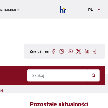
PL
а кампанія
Znajdź nas
NG
Pozostałe aktualności