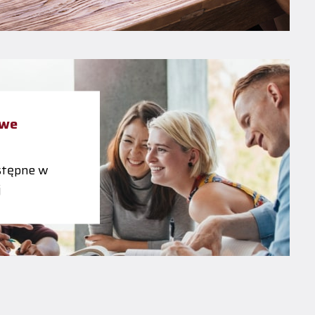
owe
tępne w
j