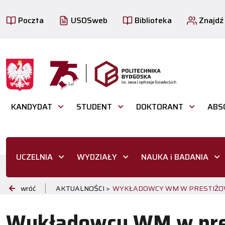
Poczta
USOSweb
Biblioteka
Znajdź
KANDYDAT
STUDENT
DOKTORANT
ABS
UCZELNIA
WYDZIAŁY
NAUKA i BADANIA
wróć
AKTUALNOŚCI >
WYKŁADOWCY WM W PRESTIŻOWY
Wykładowcy WM w pre