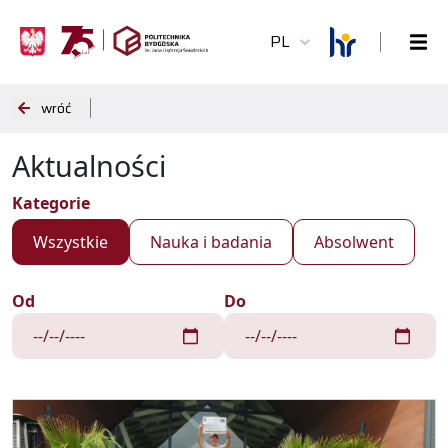
PL
wróć
Aktualności
Kategorie
Wszystkie
Nauka i badania
Absolwent
Od
Do