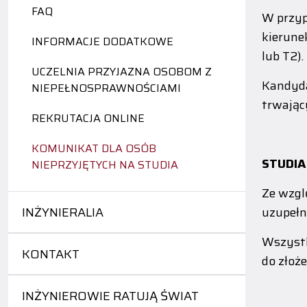
FAQ
W przyp
kierune
INFORMACJE DODATKOWE
lub T2).
UCZELNIA PRZYJAZNA OSOBOM Z
Kandyda
NIEPEŁNOSPRAWNOŚCIAMI
trwając
REKRUTACJA ONLINE
KOMUNIKAT DLA OSÓB
STUDIA 
NIEPRZYJĘTYCH NA STUDIA
Ze wzgl
INŻYNIERALIA
uzupełni
Wszystk
KONTAKT
do złoż
INŻYNIEROWIE RATUJĄ ŚWIAT