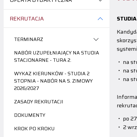
OFERTA DYDAKTYCZNA
REKRUTACJA
STUDIA
Kandyda
TERMINARZ
skorzys
systemi
NABÓR UZUPEŁNIAJĄCY NA STUDIA
STACJONARNE - TURA 2.
na st
na st
WYKAZ KIERUNKÓW - STUDIA 2
na st
STOPNIA - NABÓR NA S. ZIMOWY
2026/2027
Informa
ZASADY REKRUTACJI
rekruta
DOKUMENTY
po 27
2 wrz
KROK PO KROKU