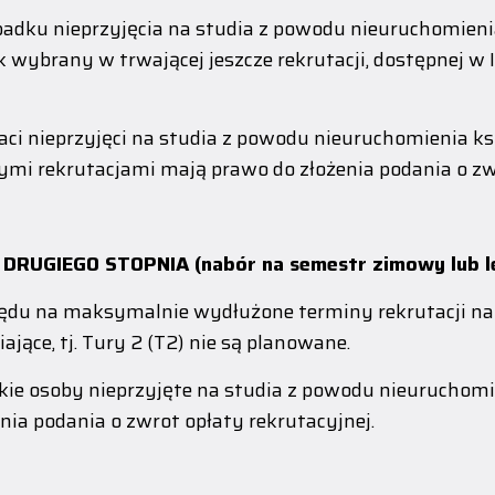
adku nieprzyjęcia na studia z powodu nieuruchomieni
k wybrany w trwającej jeszcze rekrutacji, dostępnej w I
ci nieprzyjęci na studia z powodu nieuruchomienia k
ymi rekrutacjami mają prawo do złożenia podania o zwr
DRUGIEGO STOPNIA (nabór na semestr zimowy lub le
ędu na maksymalnie wydłużone terminy rekrutacji na st
ające, tj. Tury 2 (T2) nie są planowane.
ie osoby nieprzyjęte na studia z powodu nieuruchom
enia podania o zwrot opłaty rekrutacyjnej.