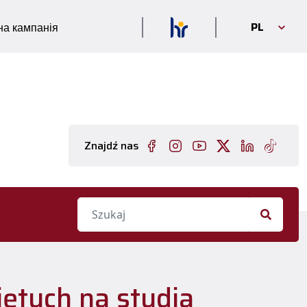
PL
а кампанія
Znajdź nas
ętych na studia