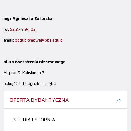
mgr Agnieszka Zatorska
tel.
52 374 94 03
email:
podyplomowe@pbs.edu.pl
Biuro Kształcenia Biznesowego
Al. prof.S. Kaliskiego 7
pokój 104, budynek J, I piętro
OFERTA DYDAKTYCZNA
STUDIA I STOPNIA