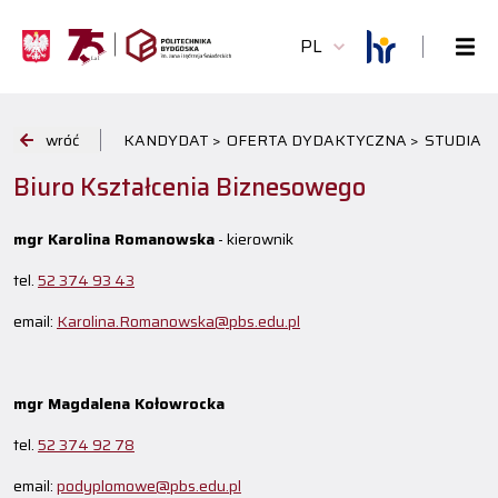
PL
wróć
KANDYDAT >
OFERTA DYDAKTYCZNA >
STUDIA 
Biuro Kształcenia Biznesowego
mgr Karolina Romanowska
- kierownik
tel.
52 374 93 43
email:
Karolina.Romanowska@pbs.edu.pl
mgr Magdalena Kołowrocka
tel.
52 374 92 78
email:
podyplomowe@pbs.edu.pl