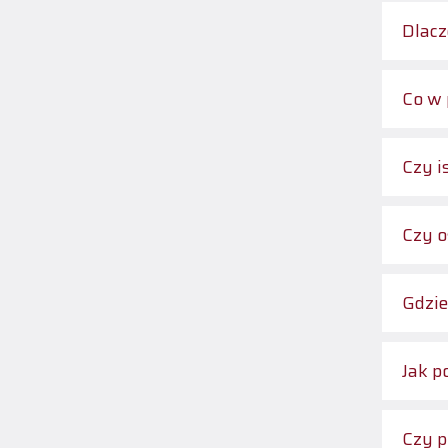
Dlacz
Co w 
Czy i
Czy o
Gdzie
Jak p
Czy p