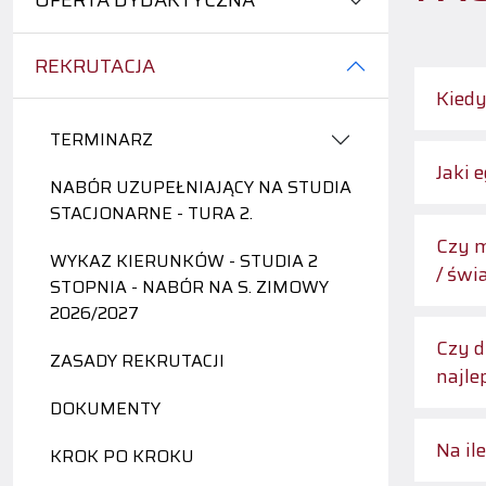
OFERTA DYDAKTYCZNA
REKRUTACJA
Kiedy
TERMINARZ
Jaki 
NABÓR UZUPEŁNIAJĄCY NA STUDIA
STACJONARNE - TURA 2.
Czy m
WYKAZ KIERUNKÓW - STUDIA 2
/ świ
STOPNIA - NABÓR NA S. ZIMOWY
2026/2027
Czy d
ZASADY REKRUTACJI
najle
DOKUMENTY
Na il
KROK PO KROKU