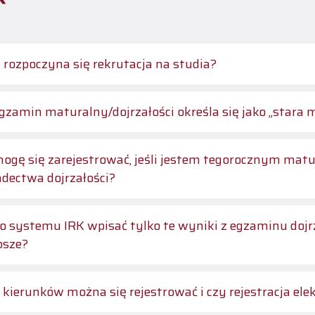
 rozpoczyna się rekrutacja na studia?
egzamin maturalny/dojrzałości określa się jako „stara 
ogę się zarejestrować, jeśli jestem tegorocznym mat
adectwa dojrzałości?
o systemu IRK wpisać tylko te wyniki z egzaminu dojr
psze?
e kierunków można się rejestrować i czy rejestracja el