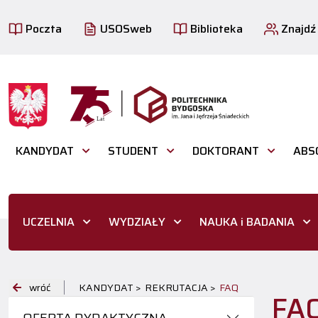
Poczta
USOSweb
Biblioteka
Znajdź
KANDYDAT
STUDENT
DOKTORANT
ABS
UCZELNIA
WYDZIAŁY
NAUKA i BADANIA
wróć
KANDYDAT >
REKRUTACJA >
FAQ
FA