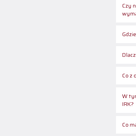
Czy n
wyma
Gdzie
Dlacz
Co z 
W tym
IRK?
Co ma