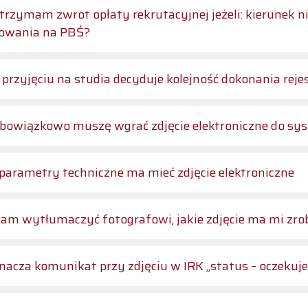
m zwrot opłaty rekrutacyjnej jeżeli: kierunek nie będzie uruchomiony lub zrezygnuję ze
iowania na PBŚ?
 przyjęciu na studia decyduje kolejność dokonania rejes
bowiązkowo muszę wgrać zdjęcie elektroniczne do sy
 parametry techniczne ma mieć zdjęcie elektroniczne
am wytłumaczyć fotografowi, jakie zdjęcie ma mi zro
nacza komunikat przy zdjęciu w IRK „status – oczekuj