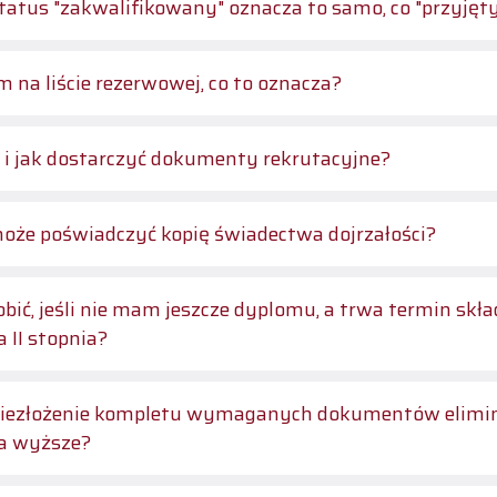
tatus "zakwalifikowany" oznacza to samo, co "przyjęt
m na liście rezerwowej, co to oznacza?
 i jak dostarczyć dokumenty rekrutacyjne?
oże poświadczyć kopię świadectwa dojrzałości?
obić, jeśli nie mam jeszcze dyplomu, a trwa termin sk
a II stopnia?
iezłożenie kompletu wymaganych dokumentów eliminuje
a wyższe?