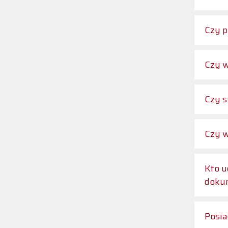
Czy p
Czy w
Czy s
Czy w
Kto u
doku
Posia