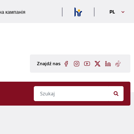
PL
а кампанія
Znajdź nas