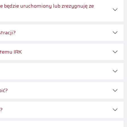
tracji?
stemu IRK
bić?
e?