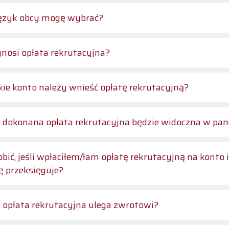
język obcy mogę wybrać?
ynosi opłata rekrutacyjna?
kie konto należy wnieść opłatę rekrutacyjną?
 dokonana opłata rekrutacyjna będzie widoczna w pa
obić, jeśli wpłaciłem/łam opłatę rekrutacyjną na kont
ę przeksięguje?
 opłata rekrutacyjna ulega zwrotowi?