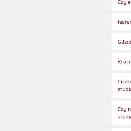
Czy s
Jeste
Gdzie
Kto m
Co zr
studi
Czy n
studi