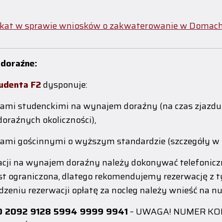
kat w sprawie wniosków o zakwaterowanie w Domac
 doraźne:
udenta F2
dysponuje:
ami studenckimi na wynajem doraźny (na czas zjazdu
doraźnych okoliczności),
ami gościnnymi o wyższym standardzie (szczegóły w
cji na wynajem doraźny należy dokonywać telefonicznie
est ograniczona, dlatego rekomendujemy rezerwację z
dzeniu rezerwacji opłatę za nocleg należy wnieść na n
0 2092 9128 5994 9999 9941
– UWAGA! NUMER KO