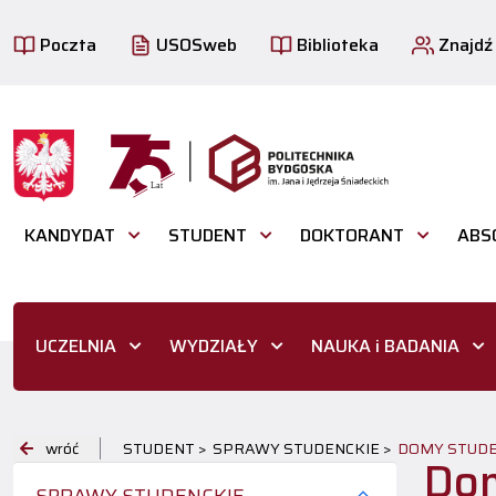
Poczta
USOSweb
Biblioteka
Znajdź
KANDYDAT
STUDENT
DOKTORANT
ABS
UCZELNIA
WYDZIAŁY
NAUKA i BADANIA
wróć
STUDENT >
SPRAWY STUDENCKIE >
DOMY STUD
Dom