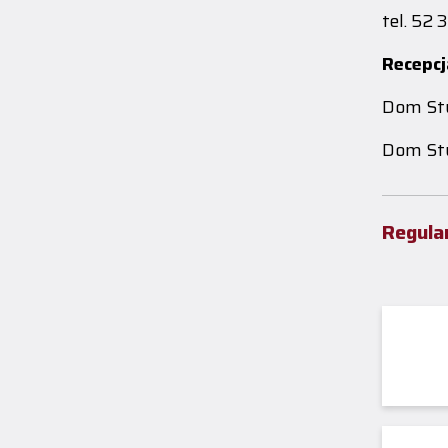
tel. 52 
Recepcj
Dom Stu
Dom Stu
Regulam