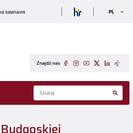
PL
а кампанія
Znajdź nas
 Bydgoskiej