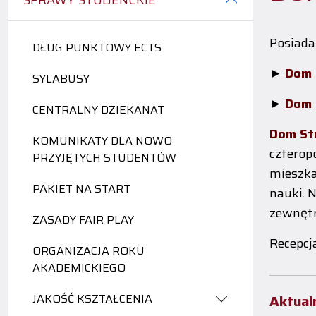
SPRAWY STUDENCKIE
Posiada
DŁUG PUNKTOWY ECTS
►
Dom 
SYLABUSY
►
Dom 
CENTRALNY DZIEKANAT
Dom Stu
KOMUNIKATY DLA NOWO
czterop
PRZYJĘTYCH STUDENTÓW
mieszka
PAKIET NA START
nauki. 
zewnętr
ZASADY FAIR PLAY
Recepcj
ORGANIZACJA ROKU
AKADEMICKIEGO
JAKOŚĆ KSZTAŁCENIA
Aktual