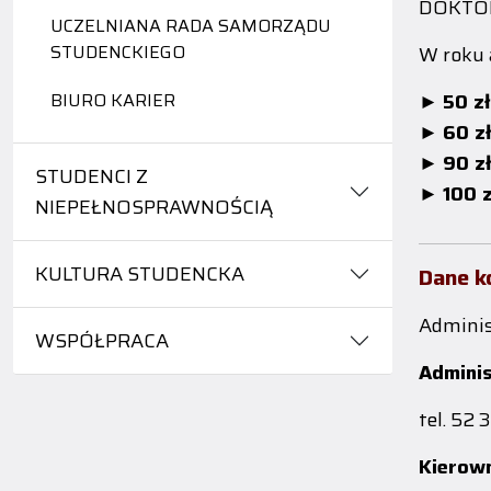
DOKTOR
UCZELNIANA RADA SAMORZĄDU
STUDENCKIEGO
W roku 
BIURO KARIER
►
50 zł
►
60 zł
►
90 zł
STUDENCI Z
►
100 z
NIEPEŁNOSPRAWNOŚCIĄ
KULTURA STUDENCKA
Dane k
Adminis
WSPÓŁPRACA
Adminis
tel. 52
Kierow