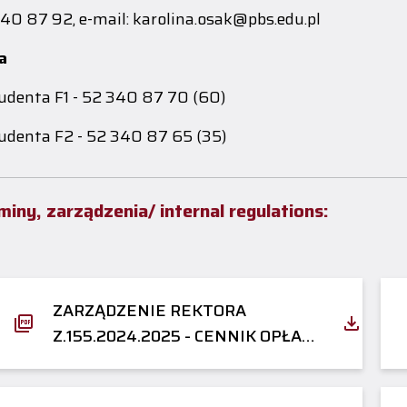
340 87 92, e-mail: karolina.osak@pbs.edu.pl
a
denta F1 - 52 340 87 70 (60)
denta F2 - 52 340 87 65 (35)
iny, zarządzenia/ internal regulations:
ZARZĄDZENIE REKTORA
Z.155.2024.2025 - CENNIK OPŁAT
ZA ZAKWATEROWANIE W DS
2025/2026