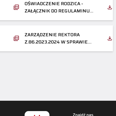
OŚWIADCZENIE RODZICA -
ZAŁĄCZNIK DO REGULAMINU
DOMÓW STUDENTA
ZARZĄDZENIE REKTORA
Z.86.2023.2024 W SPRAWIE
ZASAD KORZYSTANIA ZE
STUDENCKIEJ STREFY
WYPOCZYNKU W DS F2
Znajdź nas