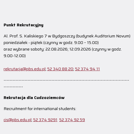
Punkt Rekrutacyjny
Al. Prof. S. Kaliskiego 7 w Bydgoszczy (budynek Auditorium Novum)
poniedziałek - piątek (czynny w godz. 9.00 – 15.00)
oraz wybrane soboty: 22.08.2026; 12.09.2026 (czynny w godz.
9.00-12.00)
rekrutacja@pbs.edu.pl
;
52 340 88 20
;
52 374 94 11
------------------------------------------------------------------------------------
-------------
Rekrutacja dla Cudzoziemców
Recruitment for international students:
cis@pbs.edu.pl
;
52 374 9291
52 374 92 59