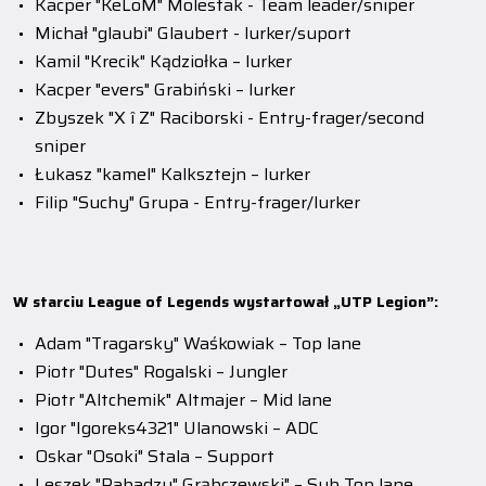
Kacper "KeLoM" Molestak - Team leader/sniper
Michał "glaubi" Glaubert - lurker/suport
Kamil "Krecik" Kądziołka – lurker
Kacper "evers" Grabiński – lurker
Zbyszek "X î Z" Raciborski - Entry-frager/second
sniper
Łukasz "kamel" Kalksztejn – lurker
Filip "Suchy" Grupa - Entry-frager/lurker
W starciu
L
eague of Legends wystartował „UTP Legion”:
Adam "Tragarsky" Waśkowiak – Top lane
Piotr "Dutes" Rogalski – Jungler
Piotr "Altchemik" Altmajer – Mid lane
Igor "Igoreks4321" Ulanowski – ADC
Oskar "Osoki" Stala – Support
Leszek "Rabadzu" Grąbczewski" – Sub Top lane