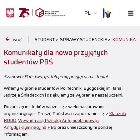
PL
wróć
STUDENT >
SPRAWY STUDENCKIE >
KOMUNIKATY
Komunikaty dla nowo przyjętych
studentów PBŚ
Szanowni Państwo, gratulujemy przyjęcia na studia!
Witamy w gronie studentów Politechniki Bydgoskiej im. Jana i
Jędrzeja Śniadeckich i dziękujemy za wybranie naszej uczelni.
Rozpoczęcie studiów wiąże się z wieloma sprawami
organizacyjnymi. Proszę Państwa o zapoznanie się: z
Klauzulą
RODO
,
Wewnętrzną Polityką Antymobbingową i
Antydyskryminacyjną PBŚ
oraz umieszczonymi poniżej
informacjami.