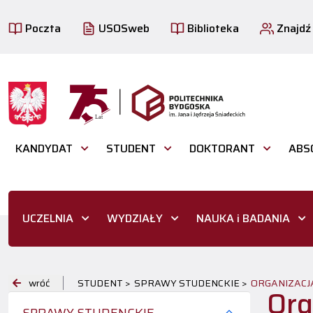
Poczta
USOSweb
Biblioteka
Znajdź
KANDYDAT
STUDENT
DOKTORANT
ABS
UCZELNIA
WYDZIAŁY
NAUKA i BADANIA
wróć
STUDENT >
SPRAWY STUDENCKIE >
ORGANIZACJ
Org