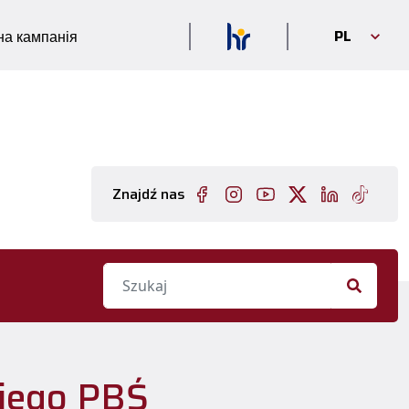
PL
а кампанія
Znajdź nas
kiego PBŚ