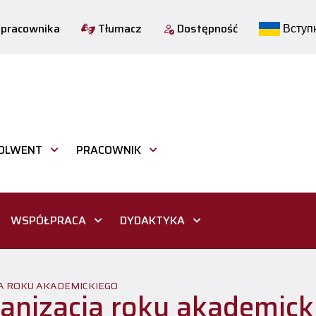
 pracownika
Tłumacz
Dostępność
Вступн
OLWENT
PRACOWNIK
WSPÓŁPRACA
DYDAKTYKA
A ROKU AKADEMICKIEGO
anizacja roku akademic