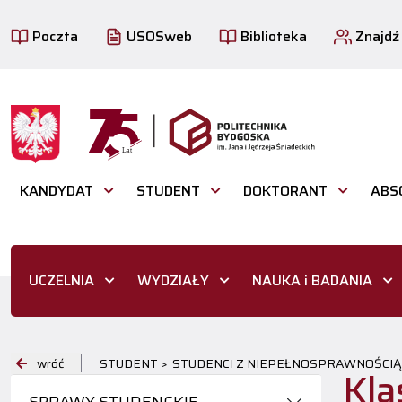
Poczta
USOSweb
Biblioteka
Znajdź
KANDYDAT
STUDENT
DOKTORANT
ABS
UCZELNIA
WYDZIAŁY
NAUKA i BADANIA
wróć
STUDENT >
STUDENCI Z NIEPEŁNOSPRAWNOŚCIĄ
Kla