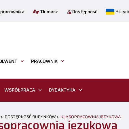
 pracownika
Tłumacz
Dostępność
Вступн
OLWENT
PRACOWNIK
WSPÓŁPRACA
DYDAKTYKA
 >
DOSTĘPNOŚĆ BUDYNKÓW >
KLASOPRACOWNIA JĘZYKOWA
sopracownia językowa