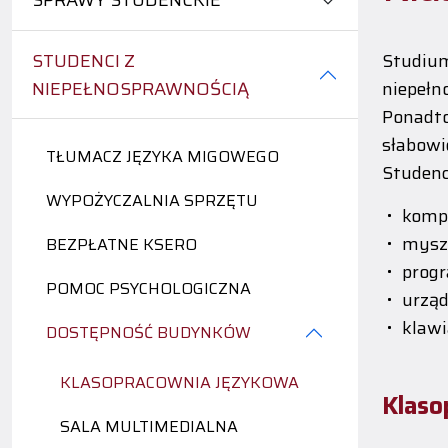
SPRAWY STUDENCKIE
STUDENCI Z
Studiu
NIEPEŁNOSPRAWNOŚCIĄ
niepełn
Ponadto
słabowi
TŁUMACZ JĘZYKA MIGOWEGO
Studenc
WYPOŻYCZALNIA SPRZĘTU
komp
mysz
BEZPŁATNE KSERO
progr
POMOC PSYCHOLOGICZNA
urzą
klawi
DOSTĘPNOŚĆ BUDYNKÓW
KLASOPRACOWNIA JĘZYKOWA
Klaso
SALA MULTIMEDIALNA