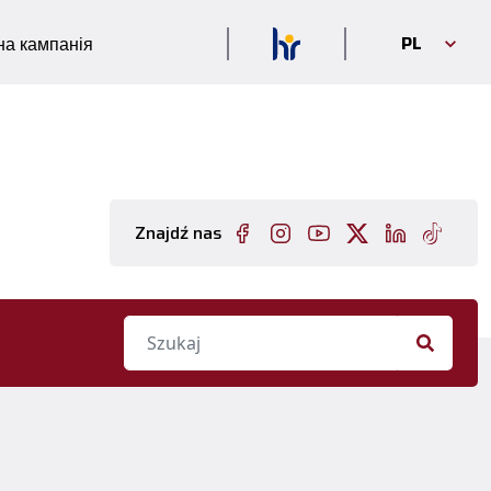
PL
а кампанія
Znajdź nas