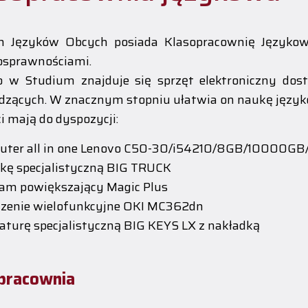
m Języków Obcych posiada Klasopracownię Językową
osprawnościami.
 w Studium znajduje się sprzęt elektroniczny do
dzących. W znacznym stopniu ułatwia on naukę językó
i mają do dyspozycji:
uter all in one Lenovo C50-30/i54210/8GB/10000G
kę specjalistyczną BIG TRUCK
am powiększający Magic Plus
dzenie wielofunkcyjne OKI MC362dn
aturę specjalistyczną BIG KEYS LX z nakładką
pracownia