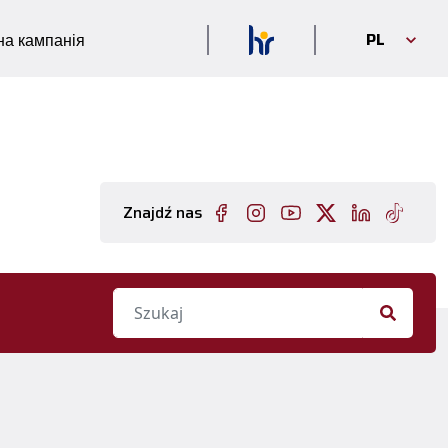
PL
а кампанія
Znajdź nas