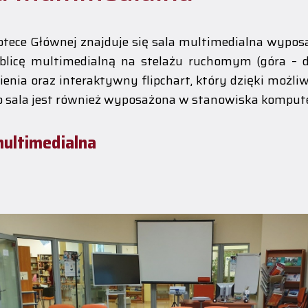
otece Głównej znajduje się sala multimedialna wypo
blicę multimedialną na stelażu ruchomym (góra – 
ienia oraz interaktywny flipchart, który dzięki możl
 sala jest również wyposażona w stanowiska komput
multimedialna