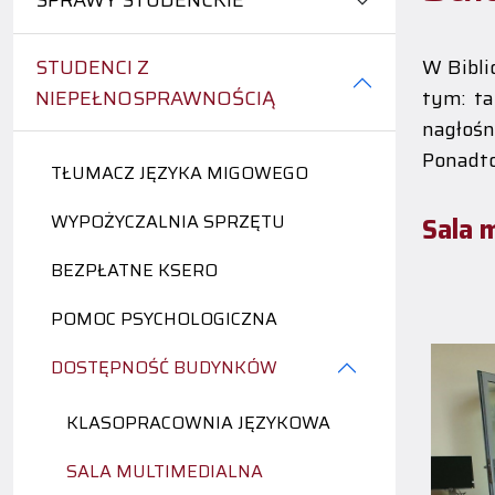
SPRAWY STUDENCKIE
STUDENCI Z
W Bibli
NIEPEŁNOSPRAWNOŚCIĄ
tym: ta
nagłośn
Ponadto
TŁUMACZ JĘZYKA MIGOWEGO
WYPOŻYCZALNIA SPRZĘTU
Sala 
BEZPŁATNE KSERO
S
POMOC PSYCHOLOGICZNA
DOSTĘPNOŚĆ BUDYNKÓW
KLASOPRACOWNIA JĘZYKOWA
SALA MULTIMEDIALNA