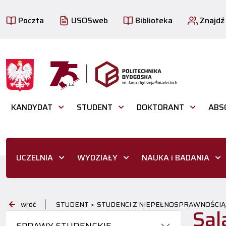
Poczta
USOSweb
Biblioteka
Znajdź
KANDYDAT
STUDENT
DOKTORANT
ABS
UCZELNIA
WYDZIAŁY
NAUKA i BADANIA
wróć
STUDENT >
STUDENCI Z NIEPEŁNOSPRAWNOŚCIĄ
Sal