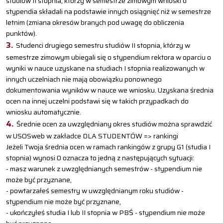
studiów II stopnia, którzy w semestrze zimowym wnioski o
stypendia składali na podstawie innych osiągnięć niż w semestrze
letnim (zmiana okresów branych pod uwagę do obliczenia
punktów).
Studenci drugiego semestru studiów II stopnia, którzy w
semestrze zimowym ubiegali się o stypendium rektora w oparciu o
wyniki w nauce uzyskane na studiach I stopnia realizowanych w
innych uczelniach nie mają obowiązku ponownego
dokumentowania wyników w nauce we wniosku. Uzyskana średnia
ocen na innej uczelni podstawi się w takich przypadkach do
wniosku automatycznie.
Średnie ocen za uwzględniany okres studiów można sprawdzić
w USOSweb w zakładce DLA STUDENTÓW => rankingi
Jeżeli Twoja średnia ocen w ramach rankingów z grupy G1 (studia I
stopnia) wynosi 0 oznacza to jedną z następujących sytuacji:
- masz warunek z uwzględnianych semestrów - stypendium nie
może być przyznane,
- powtarzałeś semestry w uwzględnianym roku studiów -
stypendium nie może być przyznane,
- ukończyłeś studia I lub II stopnia w PBŚ - stypendium nie może