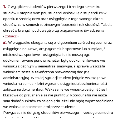
Z wyjątkiem studentów pierwszego i trzeciego semestru
studiów II stopnia wszyscy studenci wnioskują o stypendium w
oparciu o średnią ocen oraz osiągnięcia z tego samego okresu
studiów, co w semestrze zimowym (poprzedni rok studiów). Tabela
okresów branych pod uwagę przy przyznawaniu świadczenia
<
zobacz
>
W przypadku ubiegania się o stypendium za średnią ocen oraz
osiągnięcia naukowe, artystyczne lub sportowe lub olimpiady/
mistrzostwa sportowe - osiągnięcia te nie muszą być
udokumentowane ponownie, jeżeli były udokumentowane we
wniosku złożonym w semestrze zimowym, a sprawa wszczęta
wnioskiem została zakończona prawomocną decyzją
administracyjną. W takiej sytuacji student jedynie wskazuje we
wniosku na semestr letni wybrane osiągniecia bez konieczności
załączania dokumentacji. Wskazanie we wniosku osiągnięć jest
kluczowe do przyznania za nie punktów. Koordynator nie może
sam dodać punktów za osiągnięcia jeżeli nie będą wyszczególnione
we wniosku na semestr letni przez studenta.
Powyższe nie dotyczy studentów pierwszego i trzeciego semestru