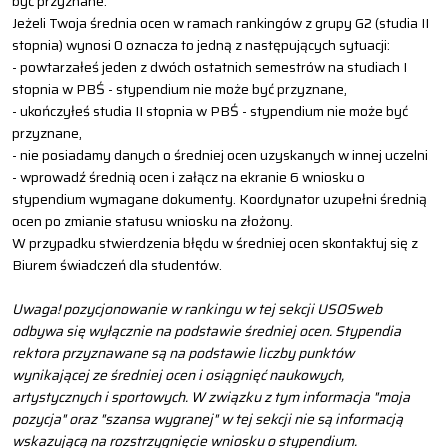
być przyznane.
Jeżeli Twoja średnia ocen w ramach rankingów z grupy G2 (studia II
stopnia) wynosi 0 oznacza to jedną z następujących sytuacji:
- powtarzałeś jeden z dwóch ostatnich semestrów na studiach I
stopnia w PBŚ - stypendium nie może być przyznane,
- ukończyłeś studia II stopnia w PBŚ - stypendium nie może być
przyznane,
- nie posiadamy danych o średniej ocen uzyskanych w innej uczelni
- wprowadź średnią ocen i załącz na ekranie 6 wniosku o
stypendium wymagane dokumenty. Koordynator uzupełni średnią
ocen po zmianie statusu wniosku na złożony.
W przypadku stwierdzenia błędu w średniej ocen skontaktuj się z
Biurem świadczeń dla studentów.
Uwaga! pozycjonowanie w rankingu w tej sekcji USOSweb
odbywa się wyłącznie na podstawie średniej ocen. Stypendia
rektora przyznawane są na podstawie liczby punktów
wynikającej ze średniej ocen i osiągnięć naukowych,
artystycznych i sportowych. W związku z tym informacja "moja
pozycja" oraz "szansa wygranej" w tej sekcji nie są informacją
wskazującą na rozstrzygnięcie wniosku o stypendium.