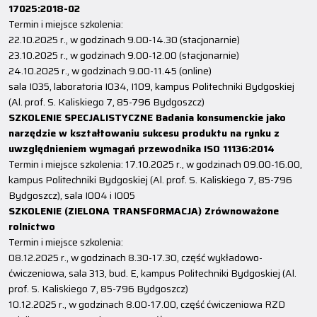
17025:2018-02
Termin i miejsce szkolenia:
22.10.2025 r., w godzinach 9.00-14.30 (stacjonarnie)
23.10.2025 r., w godzinach 9.00-12.00 (stacjonarnie)
24.10.2025 r., w godzinach 9.00-11.45 (online)
sala I035, laboratoria I034, I109, kampus Politechniki Bydgoskiej
(Al. prof. S. Kaliskiego 7, 85-796 Bydgoszcz)
SZKOLENIE SPECJALISTYCZNE Badania konsumenckie jako
narzędzie w kształtowaniu sukcesu produktu na rynku z
uwzględnieniem wymagań przewodnika ISO 11136:2014
Termin i miejsce szkolenia: 17.10.2025 r., w godzinach 09.00-16.00,
kampus Politechniki Bydgoskiej (Al. prof. S. Kaliskiego 7, 85-796
Bydgoszcz), sala I004 i I005
SZKOLENIE (ZIELONA TRANSFORMACJA) Zrównoważone
rolnictwo
Termin i miejsce szkolenia:
08.12.2025 r., w godzinach 8.30-17.30, część wykładowo-
ćwiczeniowa, sala 313, bud. E, kampus Politechniki Bydgoskiej (Al.
prof. S. Kaliskiego 7, 85-796 Bydgoszcz)
10.12.2025 r., w godzinach 8.00-17.00, część ćwiczeniowa RZD