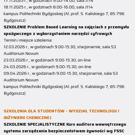
17.11.2025 r., w godzinach 9.00-14.00, sala J114
18.11.2025 r., w godzinach 8.00-16.00, sala J114
kampus Politechniki Bydgoskiej (Al. prof. S. Kaliskiego 7, 85-796
Bydgoszcz)
SZKOLENIE Problem Based Learning na zajęciach z przemysłu
spożywczego z wykorzystaniem narzędzi cyfrowych
Termin i miejsce szkolenia:
12.03.2026 r., w godzinach 9.00-15.30, stacjonarnie, sala S3
Auditorium Novum
23.03.2026 r., w godzinach 9.00-15.30, on-line
24.03.2026 r., w godzinach 9.00-15.30, on-line
09.04.2026 r., w godzinach 9.00-15.30, stacjonarnie, sala S3
Auditorium Novum
kampus Politechniki Bydgoskiej (Al. prof. S. Kaliskiego 7, 85-796
Bydgoszcz)
SZKOLENIA DLA STUDENTÓW - WYDZIAŁ TECHNOLOGII I
INŻYNIERII CHEMICZNEJ
SZKOLENIE SPECJALISTYCZNE Kurs auditora wewnętrznego
systemu zarządzania bezpieczeństwem żywności wg FSSC