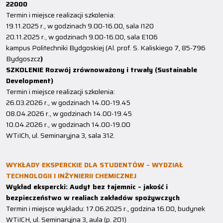
22000
Termin i miejsce realizacji szkolenia:
19.11.2025 r., w godzinach 9.00-16.00, sala I120
20.11.2025 r., w godzinach 9.00-16.00, sala E106
kampus Politechniki Bydgoskiej (Al. prof. S. Kaliskiego 7, 85-796
Bydgoszcz
)
SZKOLENIE Rozwój zrównoważony i trwały (Sustainable
Development)
Termin i miejsce realizacji szkolenia:
26.03.2026 r., w godzinach 14.00-19.45
08.04.2026 r., w godzinach 14.00-19.45
10.04.2026 r., w godzinach 14.00-19.00
WTiICh, ul. Seminaryjna 3, sala 312.
WYKŁADY EKSPERCKIE DLA STUDENTÓW – WYDZIAŁ
TECHNOLOGII I INŻYNIERII CHEMICZNEJ
Wykład ekspercki: Audyt bez tajemnic – jakość i
bezpieczeństwo w realiach zakładów spożywczych
Termin i miejsce wykładu: 17.06.2025 r., godzina 16.00, budynek
WTiICH, ul. Seminaryjna 3, aula (p. 201)