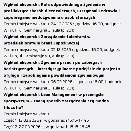
Wykład ekspercki: Rola odpowiedniego żywienia w
profilaktyce chorób dietozależnych, utrzymaniu zdrowia i
zapobieganiu niedożywieniu u osób starszych
Termin i miejsce wykładu:
24.10.2025 r., godzina 16.00, budynek
WTiICH, ul. Seminaryjna 3, aula (p. 201)
Wykład ekspercki: Zarządzanie talentami w
przedsiębiorstwie branży spożywczej
Termin i miejsce wykładu: 05.12.2025 r., godzina 16.00, budynek
WTiICh, ul. Seminaryjna 3, Aula (p. 201)
Wykład ekspercki: Żywienie przed i po zabiegach
bariatrycznych – interdyscyplinarne podejście do pacjenta
otyłego i zapobieganie powikłaniom żywieniowym
Termin i miejsce wykładu: 06.03.2026 r., godzina 16.00, budynek
WTiICH, ul. Seminaryjna 3, aula (p. 201)
Wykład ekspercki: Lean Management w przemyśle
spożywczym – znany sposób zarządzania czy modna
filozofia?
Termin i miejsce wykładu:
Część 1. 13.03.2026 r., w godzinach 15:15-17:45
Część 2. 27.03.2026 r., w godzinach 15:15-16:45