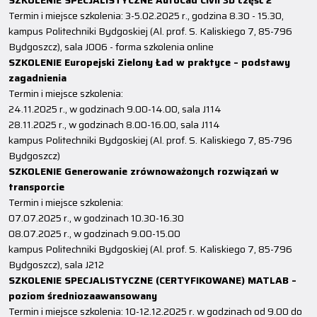
SZKOLENIE SPECJALISTYCZNE AutoCad Civil 3D część 2
Termin i miejsce szkolenia: 3-5.02.2025 r., godzina 8.30 - 15.30,
kampus Politechniki Bydgoskiej (Al. prof. S. Kaliskiego 7, 85-796
Bydgoszcz), sala J006 - forma szkolenia online
SZKOLENIE Europejski Zielony Ład w praktyce – podstawy
zagadnienia
Termin i miejsce szkolenia:
24.11.2025 r., w godzinach 9.00-14.00, sala J114
28.11.2025 r., w godzinach 8.00-16.00, sala J114
kampus Politechniki Bydgoskiej (Al. prof. S. Kaliskiego 7, 85-796
Bydgoszcz)
SZKOLENIE Generowanie zrównoważonych rozwiązań w
transporcie
Termin i miejsce szkolenia:
07.07.2025 r., w godzinach 10.30-16.30
08.07.2025 r., w godzinach 9.00-15.00
kampus Politechniki Bydgoskiej (Al. prof. S. Kaliskiego 7, 85-796
Bydgoszcz), sala J212
SZKOLENIE SPECJALISTYCZNE (CERTYFIKOWANE) MATLAB –
poziom średniozaawansowany
Termin i miejsce szkolenia: 10-12.12.2025 r. w godzinach od 9.00 do