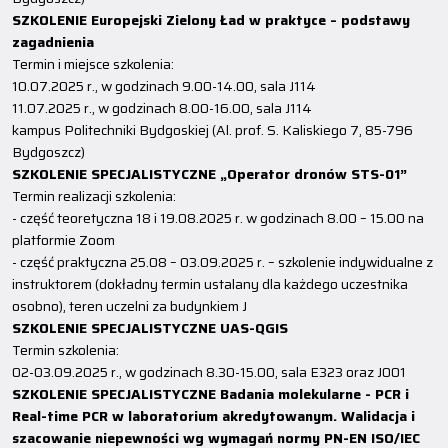
SZKOLENIE Europejski Zielony Ład w praktyce – podstawy
zagadnienia
Termin i miejsce szkolenia:
10.07.2025 r., w godzinach 9.00-14.00, sala J114
11.07.2025 r., w godzinach 8.00-16.00, sala J114
kampus Politechniki Bydgoskiej (Al. prof. S. Kaliskiego 7, 85-796
Bydgoszcz)
SZKOLENIE SPECJALISTYCZNE „Operator dronów STS-01”
Termin realizacji szkolenia:
- część teoretyczna 18 i 19.08.2025 r. w godzinach 8.00 – 15.00 na
platformie Zoom
- część praktyczna 25.08 – 03.09.2025 r. – szkolenie indywidualne z
instruktorem (dokładny termin ustalany dla każdego uczestnika
osobno), teren uczelni za budynkiem J
SZKOLENIE SPECJALISTYCZNE UAS-QGIS
Termin szkolenia:
02-03.09.2025 r., w godzinach 8.30-15.00, sala E323 oraz J001
SZKOLENIE SPECJALISTYCZNE Badania molekularne - PCR i
Real-time PCR w laboratorium akredytowanym. Walidacja i
szacowanie niepewności wg wymagań normy PN-EN ISO/IEC