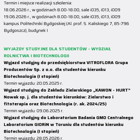
Termin i miejsce realizacji szkolenia:
18.06.2026 r., w godzinach 8.00-18.00, sale i035, i013, i009
19.06.2026 r., w godzinach 8.00-18.00, sale i035, i013, i009
kampus Politechniki Bydgoskiej (Al. prof. S. Kaliskiego 7, 85-796
Bydgoszcz), budynek I
WYJAZDY STUDYJNE DLA STUDENTÓW - WYDZIAŁ
ROLNICTWA I BIOTECHNOLOGII
Wyjazd studyjny do przedsiębiorstwa VITROFLORA Grupa
Producentów Sp. z o.o. dla studentów kierunku
Biotechnologia (I stopień)
Termin wyjazdu: 20.05.2025 r.
Wyjazd studyjny do Zakładu Zielarskiego „KAWON - HURT”
Nowak sp. j. dla studentów kierunków: Zielarstwo i
fitoterapia oraz Biotechnologia (r. ak. 2024/25)
Termin wyjazdu: 09.06.2025 r.
Wyjazd studyjny do Laboratorium Badania GMO Centralnego
Laboratorium GIORiN w Toruniu dla studentów kierunku
Biotechnologia (I stopień)
Termin wyjazdu: 28.05.2026 r.