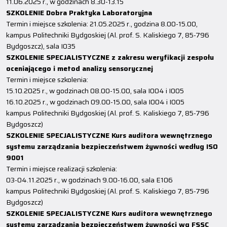
11.06.2025 r., w godzinach 8.30-13.15
SZKOLENIE Dobra Praktyka Laboratoryjna
Termin i miejsce szkolenia: 21.05.2025 r., godzina 8.00-15.00,
kampus Politechniki Bydgoskiej (Al. prof. S. Kaliskiego 7, 85-796
Bydgoszcz), sala I035
SZKOLENIE SPECJALISTYCZNE z zakresu weryfikacji zespołu
oceniającego i metod analizy sensorycznej
Termin i miejsce szkolenia:
15.10.2025 r., w godzinach 08.00-15.00, sala I004 i I005
16.10.2025 r., w godzinach 09.00-15.00, sala I004 i I005
kampus Politechniki Bydgoskiej (Al. prof. S. Kaliskiego 7, 85-796
Bydgoszcz)
SZKOLENIE SPECJALISTYCZNE Kurs auditora wewnętrznego
systemu zarządzania bezpieczeństwem żywności według ISO
9001
Termin i miejsce realizacji szkolenia:
03-04.11.2025 r., w godzinach 9.00-16.00, sala E106
kampus Politechniki Bydgoskiej (Al. prof. S. Kaliskiego 7, 85-796
Bydgoszcz)
SZKOLENIE SPECJALISTYCZNE Kurs auditora wewnętrznego
systemu zarządzania bezpieczeństwem żywności wg FSSC