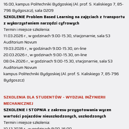
16.00, kampus Politechniki Bydgoskiej (Al. prof. S. Kaliskiego 7, 85-
796 Bydgoszcz), sala D209
SZKOLENIE Problem Based Learning na zajęciach z transportu
z wykorzystaniem narzędzi cyfrowych
Termin i miejsce szkolenia:
11.03.2026 r., w godzinach 9.00-15.30, stacjonarnie, sala S3
Auditorium Novum
19.03.2026 r., w godzinach 9.00-15.30, on-line
20.03.2026 r., w godzinach 9.00-15.30, on-line
08.04.2026 r., w godzinach 9.00-15.30, stacjonarnie, sala S3
Auditorium Novum
kampus Politechniki Bydgoskiej (Al. prof. S. Kaliskiego 7, 85-796
Bydgoszcz)
SZKOLENIA DLA STUDENTÓW - WYDZIAŁ INŻYNIERII
MECHANICZNEJ
SZKOLENIE I STOPNIA z zakresu przygotowania wycen
wartości pojazdów nieuszkodzonych, uszkodzonych
Termin i miejsce szkolenia:
10.12.2025 r., w godzinach 9:00-16:00