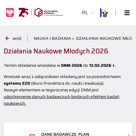
PL
wróć
NAUKA I BADANIA >
DZIAŁANIA NAUKOWE MŁODY
Działania Naukowe Młodych 2026
Termin składania wniosków w
DNM 2026
do
13.02.2026 r.
Wniosek wraz z załącznikami składany jest za pośrednictwem
systemu EZD
(Biuro Prorektora ds. nauki i ewaluacji).
Nowym elementem w tegorocznej edycji DNM jest
udostępnienie danych badawczych będących efektem badań
naukowych.
DANE BADAWCZE. PLAN