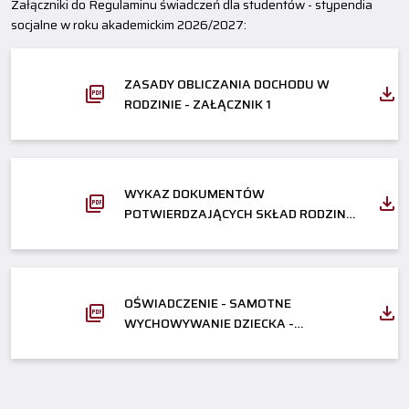
Załączniki do Regulaminu świadczeń dla studentów - stypendia
socjalne w roku akademickim 2026/2027:
ZASADY OBLICZANIA DOCHODU W
RODZINIE - ZAŁĄCZNIK 1
WYKAZ DOKUMENTÓW
POTWIERDZAJĄCYCH SKŁAD RODZINY
ORAZ SYTUACJĘ MATERIALNĄ
WNIOSKODAWCY - ZAŁĄCZNIK 2
OŚWIADCZENIE - SAMOTNE
WYCHOWYWANIE DZIECKA -
ZAŁĄCZNIK DO WNIOSKU O
STYPENDIUM SOCJALNE W
ZWIĘKSZONEJ WYSOKOŚCI