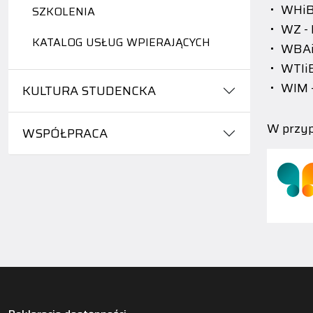
WHiBZ
SZKOLENIA
WZ - 
KATALOG USŁUG WPIERAJĄCYCH
WBAiI
WTIiE
WIM -
KULTURA STUDENCKA
W przyp
WSPÓŁPRACA