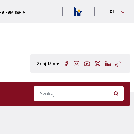
PL
а кампанія
Znajdź nas