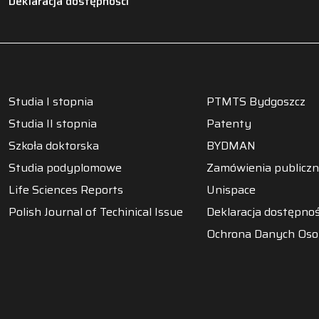
Deklaracja dostępności
Studia I stopnia
PTMTS Bydgoszcz
Studia II stopnia
Patenty
Szkoła doktorska
BYDMAN
Studia podyplomowe
Zamówienia publicz
Life Sciences Reports
Unispace
Polish Journal of Techinical Issue
Deklaracja dostępnoś
Ochrona Danych Os