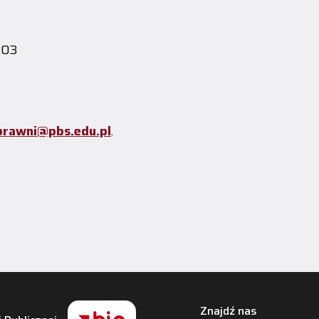
 203
prawni@pbs.edu.pl
.
Znajdź nas