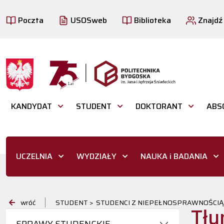
Poczta
USOSweb
Biblioteka
Znajdź
KANDYDAT
STUDENT
DOKTORANT
ABS
UCZELNIA
WYDZIAŁY
NAUKA i BADANIA
wróć
STUDENT >
STUDENCI Z NIEPEŁNOSPRAWNOŚCIĄ
Tłu