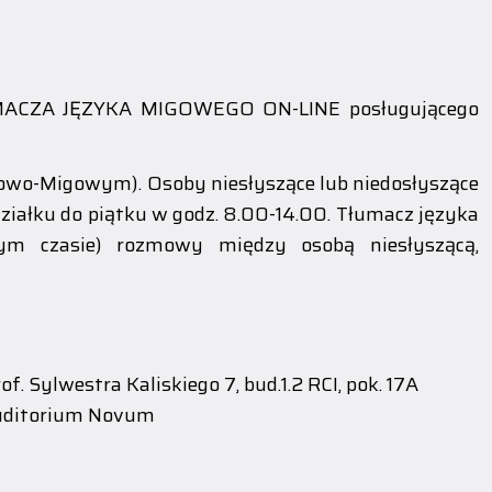
ŁUMACZA JĘZYKA MIGOWEGO ON-LINE posługującego
owo-Migowym). Osoby niesłyszące lub niedosłyszące
działku do piątku w godz. 8.00-14.00. Tłumacz języka
m czasie) rozmowy między osobą niesłyszącą,
f. Sylwestra Kaliskiego 7, bud.1.2 RCI, pok. 17A
Auditorium Novum