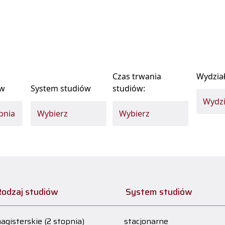
Czas trwania
Wydzia
ów
System studiów
studiów:
odzaj studiów
System studiów
agisterskie (2 stopnia)
stacjonarne