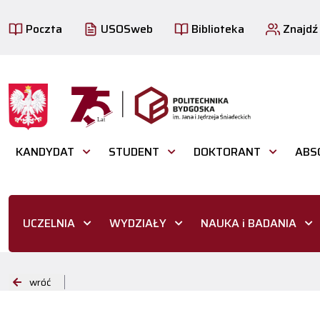
Poczta
USOSweb
Biblioteka
Znajdź
KANDYDAT
STUDENT
DOKTORANT
ABS
UCZELNIA
WYDZIAŁY
NAUKA i BADANIA
wróć