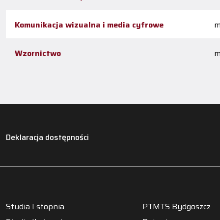
Komunikacja wizualna i media cyfrowe
m
Wzornictwo
m
Deklaracja dostępności
Studia I stopnia
PTMTS Bydgoszcz