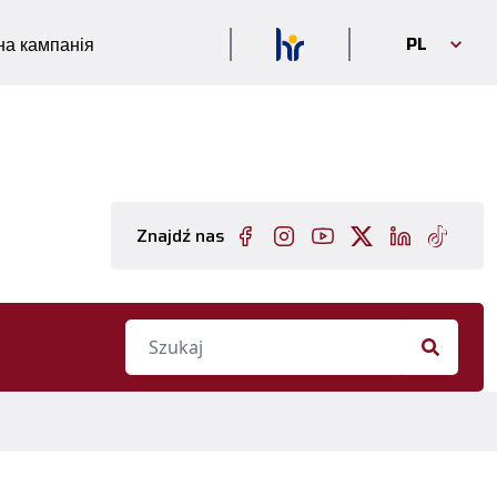
PL
а кампанія
Znajdź nas