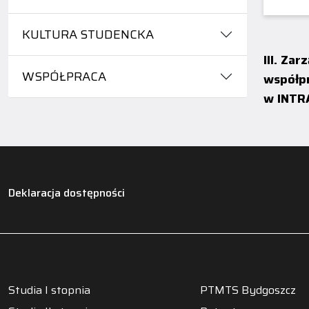
KULTURA STUDENCKA
III. Za
WSPÓŁPRACA
współpr
w INTR
Deklaracja dostępności
Studia I stopnia
PTMTS Bydgoszcz