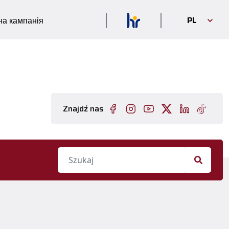
PL
а кампанія
Znajdź nas