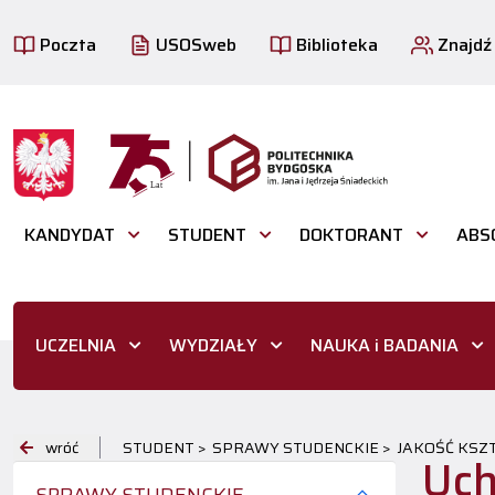
Poczta
USOSweb
Biblioteka
Znajdź
KANDYDAT
STUDENT
DOKTORANT
ABS
UCZELNIA
WYDZIAŁY
NAUKA i BADANIA
wróć
STUDENT >
SPRAWY STUDENCKIE >
JAKOŚĆ KSZT
Uch