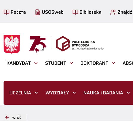
Poczta
USOSweb
Biblioteka
Znajdź
KANDYDAT
STUDENT
DOKTORANT
ABS
UCZELNIA
WYDZIAŁY
NAUKA i BADANIA
wróć