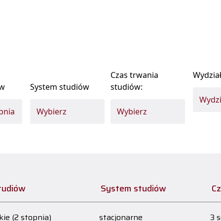
Czas trwania
Wydzia
ów
System studiów
studiów:
tudiów
System studiów
Cz
ie (2 stopnia)
stacjonarne
3 