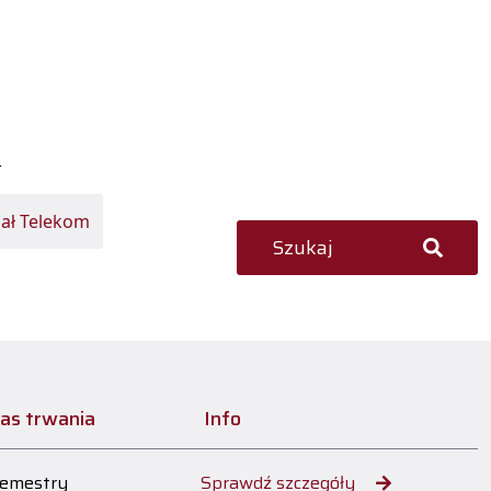
ł
Szukaj
as trwania
Info
semestry
Sprawdź szczegóły