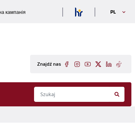
PL
а кампанія
Znajdź nas