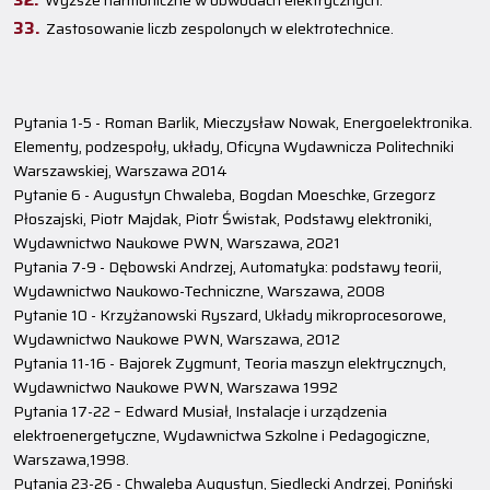
Wyższe harmoniczne w obwodach elektrycznych.
Zastosowanie liczb zespolonych w elektrotechnice.
Pytania 1-5 - Roman Barlik, Mieczysław Nowak, Energoelektronika.
Elementy, podzespoły, układy, Oficyna Wydawnicza Politechniki
Warszawskiej, Warszawa 2014
Pytanie 6 - Augustyn Chwaleba, Bogdan Moeschke, Grzegorz
Płoszajski, Piotr Majdak, Piotr Świstak, Podstawy elektroniki,
Wydawnictwo Naukowe PWN, Warszawa, 2021
Pytania 7-9 - Dębowski Andrzej, Automatyka: podstawy teorii,
Wydawnictwo Naukowo-Techniczne, Warszawa, 2008
Pytanie 10 - Krzyżanowski Ryszard, Układy mikroprocesorowe,
Wydawnictwo Naukowe PWN, Warszawa, 2012
Pytania 11-16 - Bajorek Zygmunt, Teoria maszyn elektrycznych,
Wydawnictwo Naukowe PWN, Warszawa 1992
Pytania 17-22 – Edward Musiał, Instalacje i urządzenia
elektroenergetyczne, Wydawnictwa Szkolne i Pedagogiczne,
Warszawa,1998.
Pytania 23-26 - Chwaleba Augustyn, Siedlecki Andrzej, Poniński