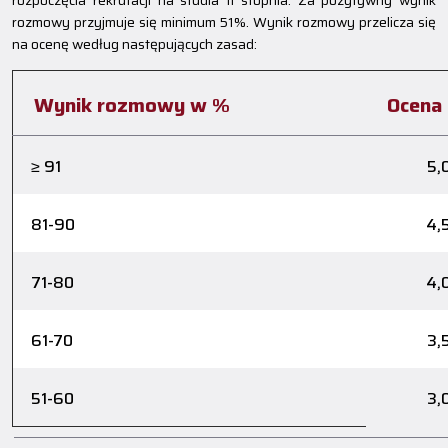
rozpoczęcia rekrutacji na studia II stopnia. Za pozytywny wynik
rozmowy przyjmuje się minimum 51%. Wynik rozmowy przelicza się
na ocenę według następujących zasad:
Wynik rozmowy w %
Ocena
≥ 91
5,
81-90
4,
71-80
4,
61-70
3,
51-60
3,