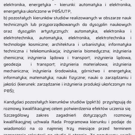
elektronika, energetyka – kierunki: automatyka i elektronika,
energetyka ukończone w PBŚ/UTP,
b) pozostałych kierunków studiów realizowanych w obszarze nauk
technicznych lub przyporządkowanych do dyscyplin naukowych
oraz dyscyplin artystycznych: automatyka, elektronika i
elektrotechnika, automatyka, elektronika, elektrotechnika i
technologie kosmiczne; architektura i urbanistyka; informatyka
techniczna i telekomunikacja; inżynieria biomedyczna; inżynieria
chemiczna; inżynieria lądowa i transport; inżynieria lądowa,
geodezja i transport; inżynieria materiałowa; inżynieria
mechaniczna; inżynieria środowiska, górnictwo i energetyka;
informatyka; matematyka; nauki fizyczne; nauki o zarządzaniu i
jakości (kierunek: zarządzanie i inżynieria produkcji ukończonym na
PBŚ);
Kandydaci pozostałych kierunków studiów (ppkt.b) przystępują do
rozmowy kwalifikacyjnej celem potwierdzenia efektów uczenia się.
Szczegółowy zakres zagadnień dotyczących rozmowy
kwalifikacyjnej uchwala Rada Programowa kierunku i podaje do
wiadomości na co najmniej trzy miesiące przed terminem