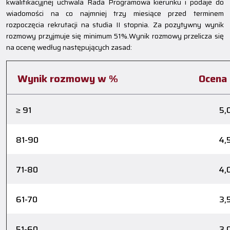
kwalifikacyjnej uchwala Rada Programowa kierunku i podaje do
wiadomości na co najmniej trzy miesiące przed terminem
rozpoczęcia rekrutacji na studia II stopnia. Za pozytywny wynik
rozmowy przyjmuje się minimum 51%.Wynik rozmowy przelicza się
na ocenę według następujących zasad:
Wynik rozmowy w %
Ocena
≥ 91
5,
81-90
4,
71-80
4,
61-70
3,
51-60
3,