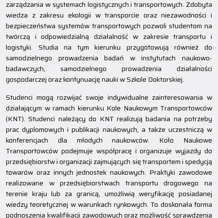
zarządzania w systemach logistycznych i transportowych. Zdobyta
wiedza z zakresu ekologii w transporcie oraz niezawodności i
bezpieczeństwa systemów transportowych pozwoli studentom na
twórczą i odpowiedzialną działalność w zakresie transportu i
logistyki. Studia na tym kierunku przygotowują również do
samodzielnego prowadzenia badań w instytutach naukowo-
badawczych, samodzielnego prowadzenia działalności
gospodarczej oraz kontynuację nauki w Szkole Doktorskiej.
Studenci mogą rozwijać swoje indywidualne zainteresowania w
działającym w ramach kierunku Kole Naukowym Transportowców
(KNT). Studenci należący do KNT realizują badania na potrzeby
prac dyplomowych i publikacji naukowych, a także uczestniczą w
konferencjach dla młodych naukowców. Koło Naukowe
Transportowców podejmuje współpracę i organizuje wyjazdy do
przedsiębiorstw i organizacji zajmujących się transportem i spedycją
towarów oraz innych jednostek naukowych. Praktyki zawodowe
realizowane w przedsiębiorstwach transportu drogowego na
terenie kraju lub za granicą, umożliwią weryfikację posiadanej
wiedzy teoretycznej w warunkach rynkowych. To doskonała forma
podnoszenia kwalifikacji zawodowych oraz możliwość sprawdzenia