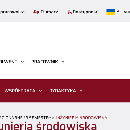
 pracownika
Tłumacz
Dostępność
Вступн
OLWENT
PRACOWNIK
WSPÓŁPRACA
DYDAKTYKA
TACJONARNE / 3 SEMESTRY >
INŻYNIERIA ŚRODOWISKA
ynieria środowiska