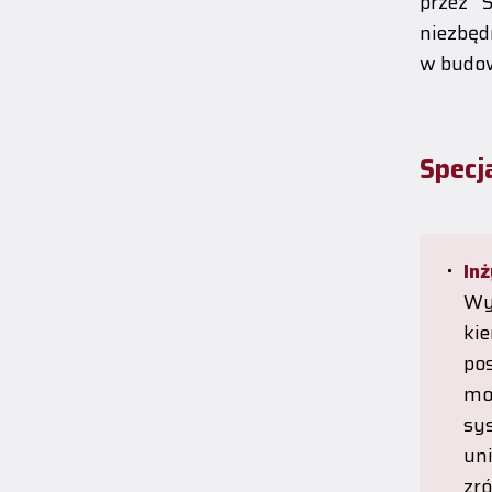
przez S
niezbęd
w budo
Specj
Inż
Wy
ki
po
mo
sy
un
zr