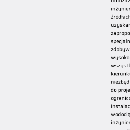
umożliw
inżynie
źródłac
uzyska
zaprop
specjal
zdobywa
wysoko
wszyst
kierunk
niezbęd
do proj
ogranic
instala
wodoci
inżynie