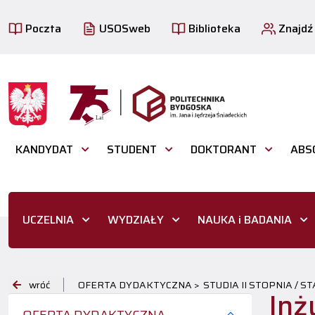
Poczta
USOSweb
Biblioteka
Znajdź
KANDYDAT
STUDENT
DOKTORANT
ABS
UCZELNIA
WYDZIAŁY
NAUKA i BADANIA
wróć
OFERTA DYDAKTYCZNA >
STUDIA II STOPNIA / S
Inż