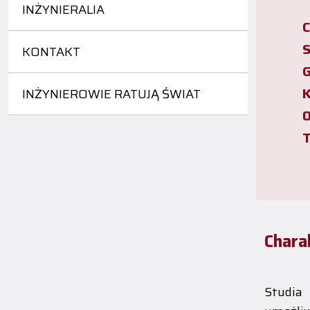
INŻYNIERALIA
C
S
KONTAKT
G
K
INŻYNIEROWIE RATUJĄ ŚWIAT
O
T
Chara
Studi