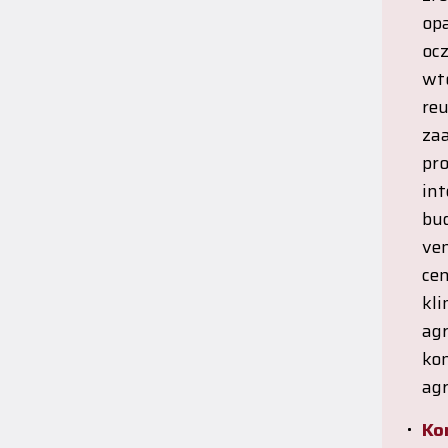
opa
oc
wt
re
za
pr
in
bud
ven
ce
kl
ag
ko
ag
Ko