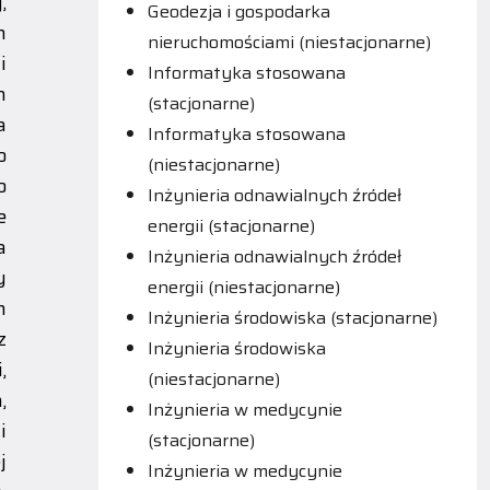
,
Geodezja i gospodarka
h
nieruchomościami (niestacjonarne)
i
Informatyka stosowana
h
(stacjonarne)
a
Informatyka stosowana
o
(niestacjonarne)
o
Inżynieria odnawialnych źródeł
e
energii (stacjonarne)
a
Inżynieria odnawialnych źródeł
y
energii (niestacjonarne)
h
Inżynieria środowiska (stacjonarne)
z
Inżynieria środowiska
,
(niestacjonarne)
,
Inżynieria w medycynie
i
(stacjonarne)
j
Inżynieria w medycynie