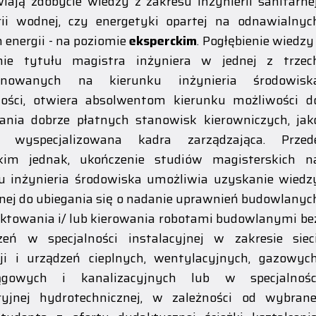
iają zdobycie wiedzy z zakresu inżynierii sanitarnej
rii wodnej, czy energetyki opartej na odnawialnyc
h energii - na poziomie
eksperckim
. Pogłębienie wiedzy 
nie tytułu magistra inżyniera w jednej z trzec
onowanych na kierunku inżynieria środowisk
ności, otwiera absolwentom kierunku możliwości d
nia dobrze płatnych stanowisk kierowniczych, jak
 wyspecjalizowana kadra zarządzająca. Przed
kim jednak, ukończenie studiów magisterskich n
u inżynieria środowiska umożliwia uzyskanie wiedz
nej do ubiegania się o nadanie uprawnień budowlanyc
ektowania i/ lub kierowania robotami budowlanymi be
zeń w specjalności instalacyjnej w zakresie sieci
cji i urządzeń cieplnych, wentylacyjnych, gazowych
ągowych i kanalizacyjnych lub w specjalnośc
ryjnej hydrotechnicznej, w zależności od wybrane