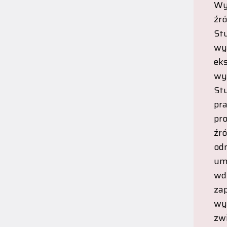
Wy
źr
St
wy
ek
wy
St
pra
pro
źr
od
um
wd
za
wy
zw