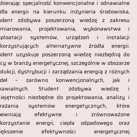
bierając specjalność konwencjonalne i odnawialne
ódła energii na kierunku inżynieria środowiska,
udent zdobywa poszerzoną wiedzę z zakresu
miarowania, projektowania, wykonawstwa i
sploatacji systemów, urządzeń i instalacji
korzystujących alternatywne źródła energii.
udent uzyskuje poszerzoną wiedzę niezbędną do
cy w branży energetycznej, szczególnie w obszarze
dukcji, dystrybucji i zarządzania energią z różnych
ódeł – zarówno konwencjonalnych, jak i
nawialnych. Student zdobywa wiedzę i
iejętności niezbędne do projektowania, analizy i
rażania systemów energetycznych, które
pewniają efektywne i zrównoważone
korzystanie energii, ciepła odpadowego oraz
iększenie efektywności energetycznej