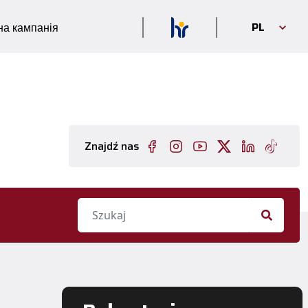
PL
а кампанія
Znajdź nas