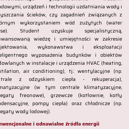
dowymi, urządzeń i technologii uzdatniania wody i
zyszczania ścieków, czy zagadnień związanych z
órnym wykorzystaniem wód zużytych (water
use). Student uzyskuje specjalistyczną,
awansowaną wiedzę i umiejętności w zakresie
ojektowania, wykonawstwa i eksploatacji
teligentnego wyposażenia budynków i obiektów
owlanych w instalacje i urządzenia HVAC (heating,
tilation, air conditioning), tj.: wentylacyjne (np.
ntrale z odzyskiem ciepła - rekuperacja),
imatyzacyjne (w tym centrale klimatyzacyjne,
regaty freonowe), grzewcze (kotłownie, kotły
ndensacyjne, pompy ciepła) oraz chłodnicze (np.
regaty wody lodowej).
nwencjonalne i odnawialne źródła energii