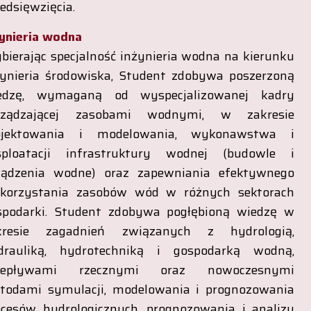
edsięwzięcia.
żynieria wodna
bierając specjalność inżynieria wodna na kierunku
żynieria środowiska, Student zdobywa poszerzoną
edzę, wymaganą od wyspecjalizowanej kadry
rządzającej zasobami wodnymi, w zakresie
ojektowania i modelowania, wykonawstwa i
sploatacji infrastruktury wodnej (budowle i
ządzenia wodne) oraz zapewniania efektywnego
korzystania zasobów wód w różnych sektorach
spodarki. Student zdobywa pogłębioną wiedzę w
kresie zagadnień związanych z hydrologią,
drauliką, hydrotechniką i gospodarką wodną,
zepływami rzecznymi oraz nowoczesnymi
todami symulacji, modelowania i prognozowania
ocesów hydrologicznych, prognozowania i analizy