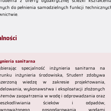
tudenta z oferty dydaktycznej ścieżki kształcenia
nych do pełnienia samodzielnych funkcji technicznyc
wnictwie.
alności
ynieria sanitarna
bierając specjalność inżynieria sanitarna na
erunku inżynieria środowiska, Student zdobywa
szerzoną wiedzę w zakresie projektowania,
delowania, wykonawstwa i eksploatacji złożonych
stemów zaopatrzenia w wodę i odprowadzania oraz
ieszkodliwiania ścieków i odpadów,
ównoważonego gospodarowania wodami