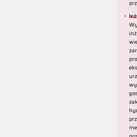
prz
In
Wy
in
wi
za
pr
ek
ur
wy
go
za
hy
pr
me
pr