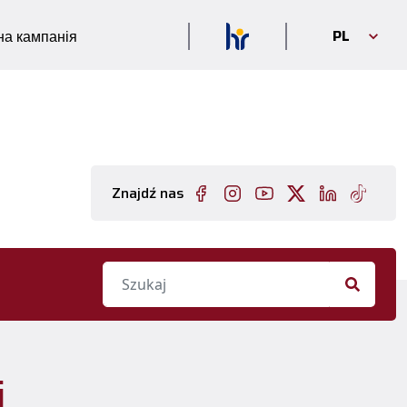
PL
а кампанія
Znajdź nas
i