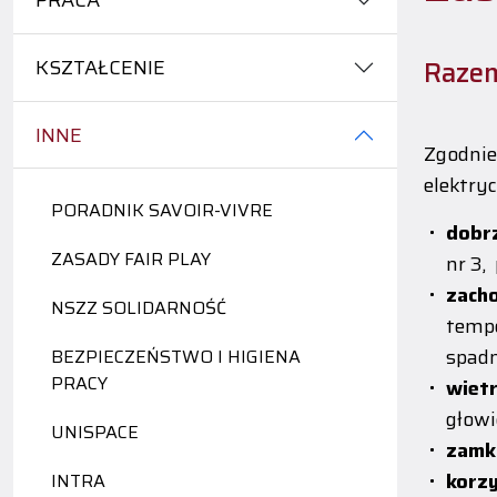
PRACA
KSZTAŁCENIE
Raze
INNE
Zgodni
elektryc
PORADNIK SAVOIR-VIVRE
dobr
ZASADY FAIR PLAY
nr 3,
zach
NSZZ SOLIDARNOŚĆ
tempe
spadn
BEZPIECZEŃSTWO I HIGIENA
PRACY
wiet
głowi
UNISPACE
zamkn
korzy
INTRA