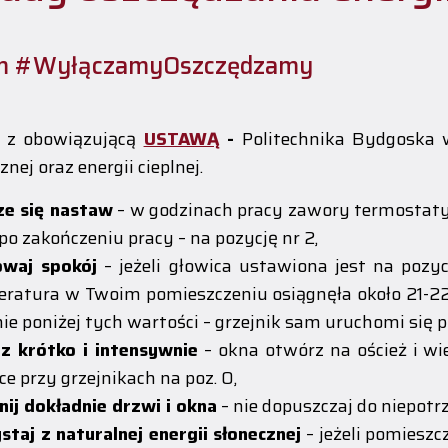
m #WyłączamyOszczędzamy
e z obowiązującą
USTAWĄ
-
Politechnika Bydgoska
znej oraz energii cieplnej.
ze się nastaw
– w godzinach pracy zawory termostatyc
 po zakończeniu pracy – na pozycję nr 2,
owaj spokój
– jeżeli głowica ustawiona jest na pozycj
ratura w Twoim pomieszczeniu osiągnęła około 21-22°
ie poniżej tych wartości – grzejnik sam uruchomi się 
rz krótko i intensywnie
– okna otwórz na oścież i wi
ce przy grzejnikach na poz. 0,
ij dokładnie drzwi i okna
– nie dopuszczaj do niepotrz
staj z naturalnej energii słonecznej
– jeżeli pomieszc