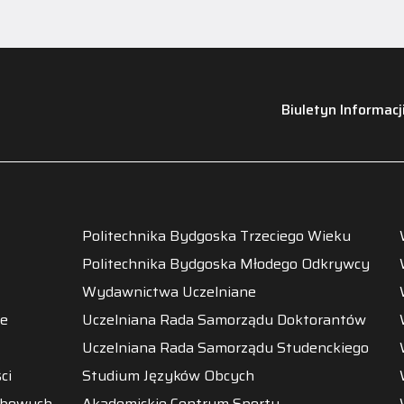
Biuletyn Informacj
Politechnika Bydgoska Trzeciego Wieku
Politechnika Bydgoska Młodego Odkrywcy
Wydawnictwa Uczelniane
ne
Uczelniana Rada Samorządu Doktorantów
Uczelniana Rada Samorządu Studenckiego
ci
Studium Języków Obcych
obowych
Akademickie Centrum Sportu