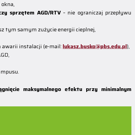
 okna,
i czy sprzętem AGD/RTV
– nie ograniczaj przepływu
z tym samym zużycie energii cieplnej,
arii instalacji (e-mail:
lukasz.busko@pbs.edu.pl
),
AGD,
kampusu.
ągnięcie maksymalnego efektu przy minimalnym