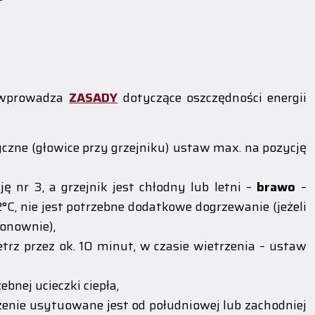
 wprowadza
ZASADY
dotyczące oszczędności energii
zne (głowice przy grzejniku) ustaw max. na pozycję
ę nr 3, a grzejnik jest chłodny lub letni –
brawo
–
C, nie jest potrzebne dodatkowe dogrzewanie (jeżeli
ponownie),
etrz przez ok. 10 minut, w czasie wietrzenia – ustaw
ebnej ucieczki ciepła,
zenie usytuowane jest od południowej lub zachodniej