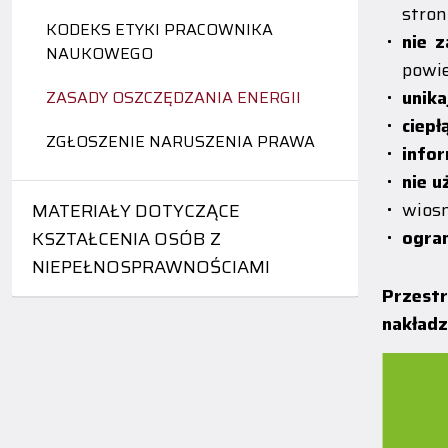
stron
KODEKS ETYKI PRACOWNIKA
nie 
NAUKOWEGO
powie
unika
ZASADY OSZCZĘDZANIA ENERGII
ciepł
ZGŁOSZENIE NARUSZENIA PRAWA
infor
nie u
wiosn
MATERIAŁY DOTYCZĄCE
ogran
KSZTAŁCENIA OSÓB Z
NIEPEŁNOSPRAWNOŚCIAMI
Przest
nakładz