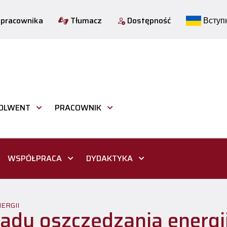
 pracownika
Tłumacz
Dostępność
Вступн
OLWENT
PRACOWNIK
WSPÓŁPRACA
DYDAKTYKA
ERGII
ady oszczędzania energi