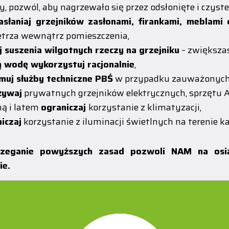
y, pozwól, aby nagrzewało się przez odsłonięte i czyste
zasłaniaj grzejników zasłonami, firankami, meblam
trza wewnątrz pomieszczenia,
j suszenia wilgotnych rzeczy na grzejniku
– zwiększas
ą wodę wykorzystuj racjonalnie
,
muj służby techniczne PBŚ
w przypadku zauważonych aw
żywaj
prywatnych grzejników elektrycznych, sprzętu 
ą i latem
ograniczaj
korzystanie z klimatyzacji,
iczaj
korzystanie z iluminacji świetlnych na terenie 
rzeganie powyższych zasad pozwoli NAM na osi
ie.