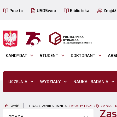
Poczta
USOSweb
Biblioteka
Znajdź
KANDYDAT
STUDENT
DOKTORANT
ABS
UCZELNIA
WYDZIAŁY
NAUKA i BADANIA
wróć
PRACOWNIK >
INNE >
ZASADY OSZCZĘDZANIA EN
Zas