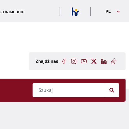
PL
а кампанія
Znajdź nas