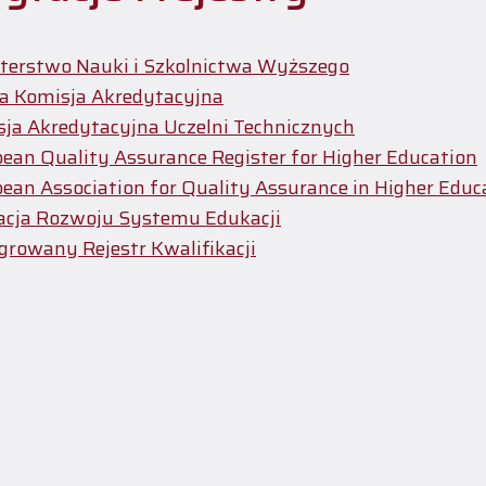
terstwo Nauki i Szkolnictwa Wyższego
a Komisja Akredytacyjna
ja Akredytacyjna Uczelni Technicznych
ean Quality Assurance Register for Higher Education
ean Association for Quality Assurance in Higher Educ
acja Rozwoju Systemu Edukacji
growany Rejestr Kwalifikacji