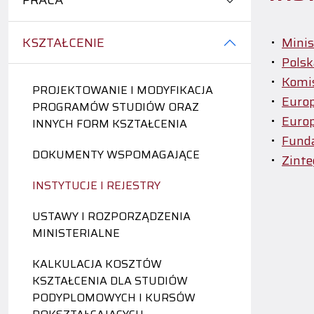
PRACA
KSZTAŁCENIE
Minis
Polsk
Komis
PROJEKTOWANIE I MODYFIKACJA
Europ
PROGRAMÓW STUDIÓW ORAZ
Europ
INNYCH FORM KSZTAŁCENIA
Fund
DOKUMENTY WSPOMAGAJĄCE
Zinte
INSTYTUCJE I REJESTRY
USTAWY I ROZPORZĄDZENIA
MINISTERIALNE
KALKULACJA KOSZTÓW
KSZTAŁCENIA DLA STUDIÓW
PODYPLOMOWYCH I KURSÓW