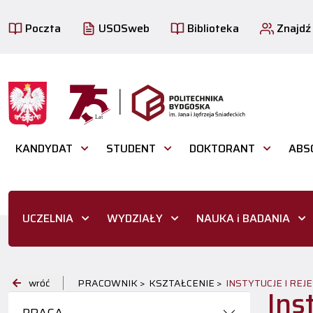
Poczta
USOSweb
Biblioteka
Znajdź
KANDYDAT
STUDENT
DOKTORANT
ABS
UCZELNIA
WYDZIAŁY
NAUKA i BADANIA
wróć
PRACOWNIK >
KSZTAŁCENIE >
INSTYTUCJE I REJ
Ins