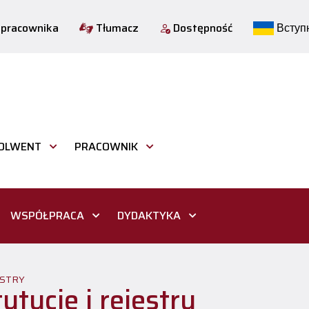
 pracownika
Tłumacz
Dostępność
Вступн
OLWENT
PRACOWNIK
WSPÓŁPRACA
DYDAKTYKA
ESTRY
tytucje i rejestry