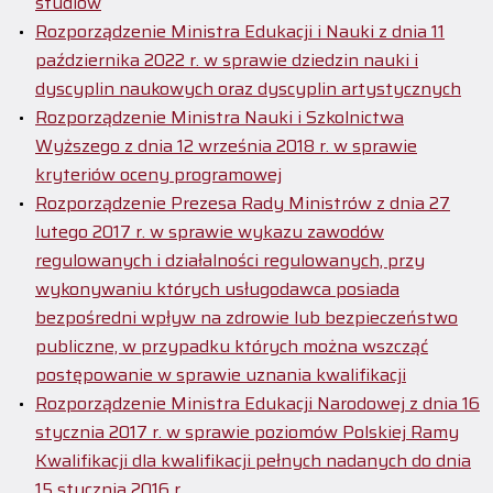
studiów
Rozporządzenie Ministra Edukacji i Nauki z dnia 11
października 2022 r. w sprawie dziedzin nauki i
dyscyplin naukowych oraz dyscyplin artystycznych
Rozporządzenie Ministra Nauki i Szkolnictwa
Wyższego z dnia 12 września 2018 r. w sprawie
kryteriów oceny programowej
Rozporządzenie Prezesa Rady Ministrów z dnia 27
lutego 2017 r. w sprawie wykazu zawodów
regulowanych i działalności regulowanych, przy
wykonywaniu których usługodawca posiada
bezpośredni wpływ na zdrowie lub bezpieczeństwo
publiczne, w przypadku których można wszcząć
postępowanie w sprawie uznania kwalifikacji
Rozporządzenie Ministra Edukacji Narodowej z dnia 16
stycznia 2017 r. w sprawie poziomów Polskiej Ramy
Kwalifikacji dla kwalifikacji pełnych nadanych do dnia
15 stycznia 2016 r.