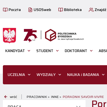
Poczta
USOSweb
Biblioteka
Znajdź
KANDYDAT
STUDENT
DOKTORANT
ABS
UCZELNIA
WYDZIAŁY
NAUKA i BADANIA
wróć
PRACOWNIK >
INNE >
PORADNIK SAVOIR-VIVRE
Por