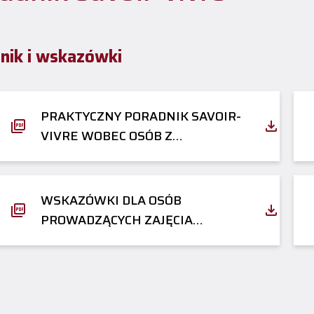
nik i wskazówki
PRAKTYCZNY PORADNIK SAVOIR-
VIVRE WOBEC OSÓB Z
NIEPEŁNOSPRAWNOŚCIAMI
WSKAZÓWKI DLA OSÓB
PROWADZĄCYCH ZAJĘCIA
DYDAKTYCZNE ZE STUDENTAMI Z
NIEPEŁNOSPRAWNOŚCIĄ SŁUCHU