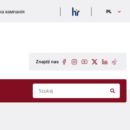
PL
а кампанія
Znajdź nas